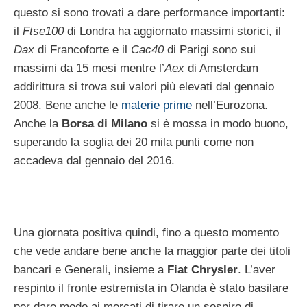
questo si sono trovati a dare performance importanti:
il
Ftse100
di Londra ha aggiornato massimi storici, il
Dax
di Francoforte e il
Cac40
di Parigi sono sui
massimi da 15 mesi mentre l’
Aex
di Amsterdam
addirittura si trova sui valori più elevati dal gennaio
2008. Bene anche le
materie prime
nell’Eurozona.
Anche la
Borsa di Milano
si è mossa in modo buono,
superando la soglia dei 20 mila punti come non
accadeva dal gennaio del 2016.
Una giornata positiva quindi, fino a questo momento
che vede andare bene anche la maggior parte dei titoli
bancari e Generali, insieme a
Fiat Chrysler
. L’aver
respinto il fronte estremista in Olanda è stato basilare
per dare modo ai mercati di tirare un sospiro di