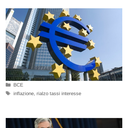
Categorie
BCE
Tag
inflazione
,
rialzo tassi interesse