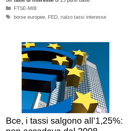
dei
tassi di interesse
di 25 punti base.
Categorie
FTSE-MIB
Tag
borse europee
,
FED
,
rialzo tassi interesse
Bce, i tassi salgono all’1,25%: