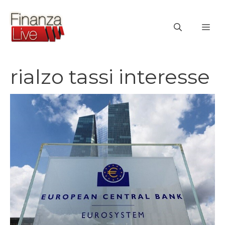
Vai
al
ME
contenuto
rialzo tassi interesse