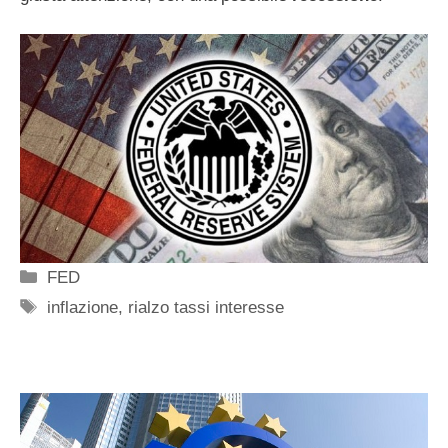
Categorie
FED
Tag
inflazione
,
rialzo tassi interesse