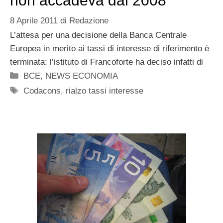
non accadeva dal 2008
8 Aprile 2011
di
Redazione
L’attesa per una decisione della Banca Centrale
Europea in merito ai tassi di interesse di riferimento è
terminata: l’istituto di Francoforte ha deciso infatti di
Categorie
BCE
,
NEWS ECONOMIA
Tag
Codacons
,
rialzo tassi interesse