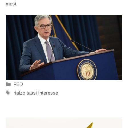
mesi.
Categorie
FED
Tag
rialzo tassi interesse