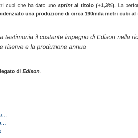
etri cubi che ha dato uno
sprint
al titolo (+1,3%)
. La perfo
evidenziato una produzione di circa 190mila metri cubi al
 testimonia il costante impegno di Edison nella ric
 le riserve e la produzione annua
legato di
Edison
.
 La…
to…
s