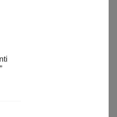
nti
”