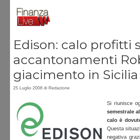
Vai
al
contenuto
Edison: calo profitti
accantonamenti Rob
giacimento in Sicilia 
25 Luglio 2008
di
Redazione
Si riunisce o
semestrale a
calo è dovut
Questa situazi
negativa graz