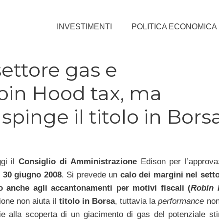
INVESTIMENTI
POLITICA ECONOMICA
 settore gas e
in Hood tax, ma
spinge il titolo in Bors
ggi il
Consiglio di Amministrazione
Edison per l’approva
l 30 giugno 2008
. Si prevede un
calo dei margini nel setto
o anche agli accantonamenti per motivi fiscali (
Robin 
one non aiuta il
titolo in Borsa
, tuttavia la
performance
non 
ie alla scoperta di un giacimento di gas del potenziale st