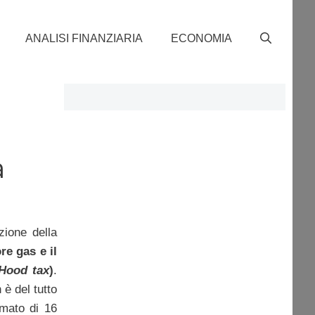
ANALISI FINANZIARIA
ECONOMIA
a
zione della
re gas e il
Hood tax
)
.
è del tutto
imato di 16