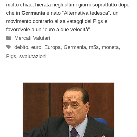
molto chiacchierata negli ultimi giorni soprattutto dopo
che in
Germania
è nato “Alternativa tedesca”, un
movimento contrario ai salvataggi dei Pigs e
favorevole a un “euro a due velocità”.
Categorie
Mercati Valutari
Tag
debito
,
euro
,
Europa
,
Germania
,
m5s
,
moneta
,
Pigs
,
svalutazioni