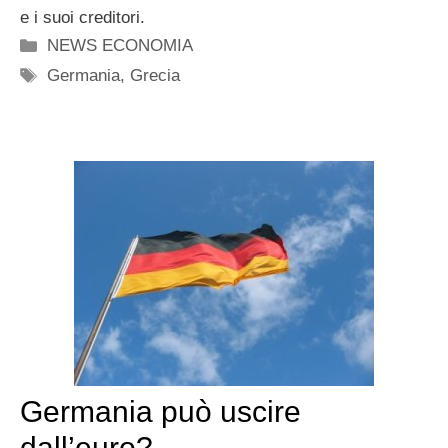
e i suoi creditori.
Categorie
NEWS ECONOMIA
Tag
Germania
,
Grecia
Germania può uscire
dall’euro?