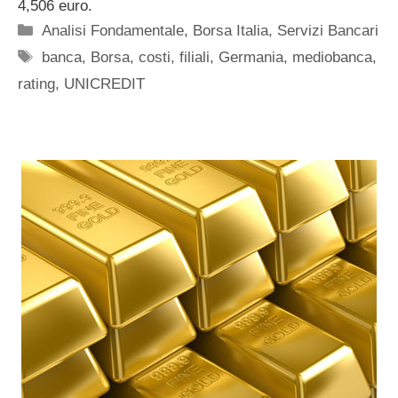
4,506 euro.
Categorie
Analisi Fondamentale
,
Borsa Italia
,
Servizi Bancari
Tag
banca
,
Borsa
,
costi
,
filiali
,
Germania
,
mediobanca
,
rating
,
UNICREDIT