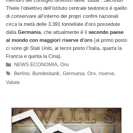
membro del consiglio direttivo della “Buba”. Secondo
Thiele l’obiettivo dell’istituto centrale teutonico è quello
di conservare all’interno dei propri confini nazionali
circa la metà delle 3.391 tonnellate d’oro possedute
dalla
Germania
, che attualmente è il
secondo paese
al mondo con maggiori riserve d’oro
(al primo posto
ci sono gli Stati Uniti, al terzo posto l’Italia, quarta la
Francia e quinta la Cina).
Categorie
NEWS ECONOMIA
,
Oro
Tag
Berlino
,
Bundesbank
,
Germania
,
Oro
,
riserve
,
Valute