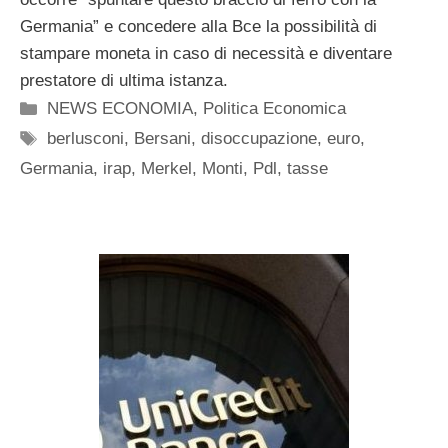
Germania” e concedere alla Bce la possibilità di
stampare moneta in caso di necessità e diventare
prestatore di ultima istanza.
Categorie
NEWS ECONOMIA
,
Politica Economica
Tag
berlusconi
,
Bersani
,
disoccupazione
,
euro
,
Germania
,
irap
,
Merkel
,
Monti
,
Pdl
,
tasse