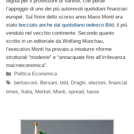
tegola per il professore di Varese, che perde
l’appoggio di uno dei più autorevoli quotidiani finanziari
europei. Sul finire dello scorso anno Mario Monti era
stato
bocciato anche dal quotidiano tedesco Bild
, il più
venduto nel vecchio continente. Secondo quanto
scritto in un editoriale da Wolfang Munchau,
l’esecutivo Monti ha provato a intodurre riforme
strutturali “modeste” e “annacquate fino all’irrilevanza
macroeconomica”.
Categorie
Politica Economica
Tag
berlusconi
,
Bersani
,
bild
,
Draghi
,
elezioni
,
financial
times
,
Italia
,
Merkel
,
Monti
,
spread
,
tasse