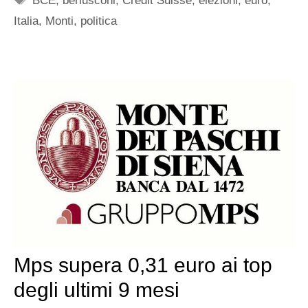
BCE
,
berlusconi
,
Credit Suisse
,
elezioni
,
euro
,
Italia
,
Monti
,
politica
Mps supera 0,31 euro ai top
degli ultimi 9 mesi