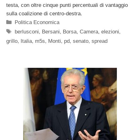
testa, con oltre cinque punti percentuali di vantaggio
sulla coalizione di centro-destra.
Categorie
Politica Economica
Tag
berlusconi
,
Bersani
,
Borsa
,
Camera
,
elezioni
,
grillo
,
Italia
,
m5s
,
Monti
,
pd
,
senato
,
spread