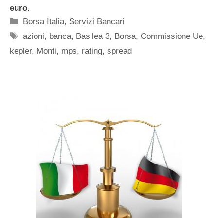
euro
.
Categorie
Borsa Italia
,
Servizi Bancari
Tag
azioni
,
banca
,
Basilea 3
,
Borsa
,
Commissione Ue
,
kepler
,
Monti
,
mps
,
rating
,
spread