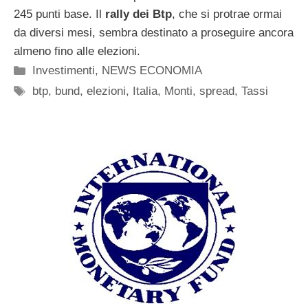
245 punti base. Il
rally dei Btp
, che si protrae ormai
da diversi mesi, sembra destinato a proseguire ancora
almeno fino alle elezioni.
Categorie
Investimenti
,
NEWS ECONOMIA
Tag
btp
,
bund
,
elezioni
,
Italia
,
Monti
,
spread
,
Tassi