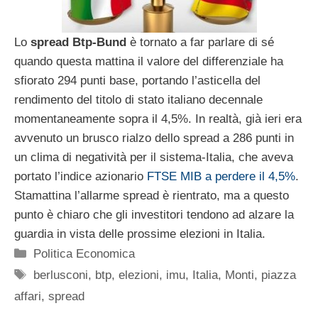
Lo
spread Btp-Bund
è tornato a far parlare di sé
quando questa mattina il valore del differenziale ha
sfiorato 294 punti base, portando l’asticella del
rendimento del titolo di stato italiano decennale
momentaneamente sopra il 4,5%. In realtà, già ieri era
avvenuto un brusco rialzo dello spread a 286 punti in
un clima di negatività per il sistema-Italia, che aveva
portato l’indice azionario
FTSE MIB a perdere il 4,5%
.
Stamattina l’allarme spread è rientrato, ma a questo
punto è chiaro che gli investitori tendono ad alzare la
guardia in vista delle prossime elezioni in Italia.
Categorie
Politica Economica
Tag
berlusconi
,
btp
,
elezioni
,
imu
,
Italia
,
Monti
,
piazza
affari
,
spread