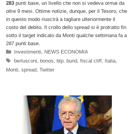
283
punti base, un livello che non si vedeva ormai da
oltre 9 mesi. Ottime notizie, dunque, per il Tesoro, che
in questo modo riuscirà a tagliare ulteriormente il
costo del debito. Il crollo dello spread si è protratto fin
sotto il target indicato da Monti qualche settimana fa a
287 punti base.
Categorie
Investimenti
,
NEWS ECONOMIA
Tag
berlusconi
,
bonos
,
btp
,
bund
,
fiscal cliff
,
Italia
,
Monti
,
spread
,
Twitter