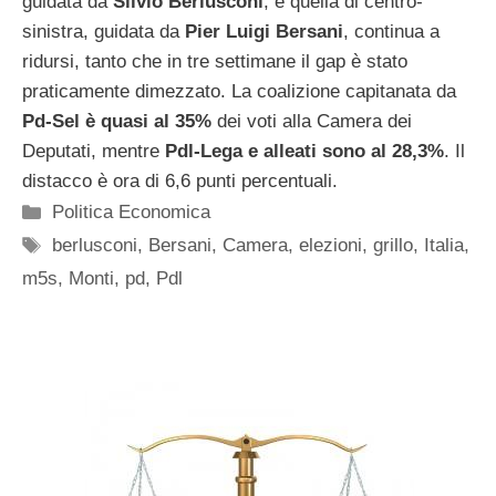
guidata da
Silvio Berlusconi
, e quella di centro-
sinistra, guidata da
Pier Luigi Bersani
, continua a
ridursi, tanto che in tre settimane il gap è stato
praticamente dimezzato. La coalizione capitanata da
Pd-Sel è quasi al 35%
dei voti alla Camera dei
Deputati, mentre
Pdl-Lega e alleati sono al 28,3%
. Il
distacco è ora di 6,6 punti percentuali.
Categorie
Politica Economica
Tag
berlusconi
,
Bersani
,
Camera
,
elezioni
,
grillo
,
Italia
,
m5s
,
Monti
,
pd
,
Pdl