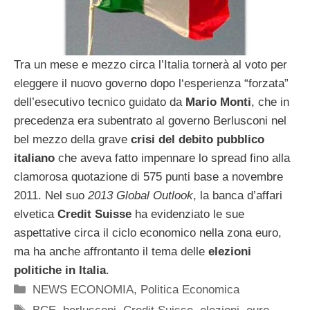
Tra un mese e mezzo circa l’Italia tornerà al voto per
eleggere il nuovo governo dopo l‘esperienza “forzata”
dell’esecutivo tecnico guidato da
Mario Monti
, che in
precedenza era subentrato al governo Berlusconi nel
bel mezzo della grave
crisi del debito pubblico
italiano
che aveva fatto impennare lo spread fino alla
clamorosa quotazione di 575 punti base a novembre
2011. Nel suo
2013 Global Outlook
, la banca d’affari
elvetica
Credit Suisse
ha evidenziato le sue
aspettative circa il ciclo economico nella zona euro,
ma ha anche affrontanto il tema delle
elezioni
politiche in Italia
.
Categorie
NEWS ECONOMIA
,
Politica Economica
Tag