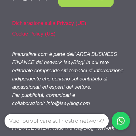
Dichiarazione sulla Privacy (UE)
Cookie Policy (UE)
finanzalive.com è parte dell' AREA BUSINESS
FINANCE del network IsayBlog! la cui rete
editoriale comprende siti tematici di informazione
indipendente che contano sul contributo di
appassionati ed esperti del settore.
Per pubblicità, comunicati e
collaborazioni:
info@isayblog.com
finanzalive.com is part of the BUSINESS
Vuoi pubblicare sul nostro network?
FINANCE AREA inside the IsayBlog! network.