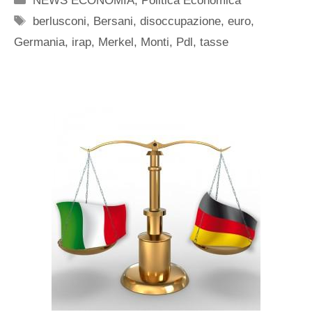
NEWS ECONOMIA
,
Politica Economica
Tag
berlusconi
,
Bersani
,
disoccupazione
,
euro
,
Germania
,
irap
,
Merkel
,
Monti
,
Pdl
,
tasse