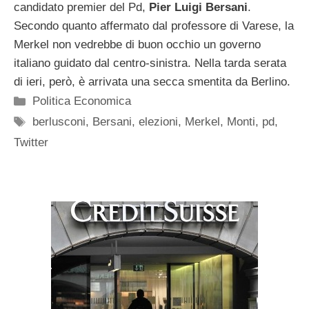
candidato premier del Pd,
Pier Luigi Bersani
.
Secondo quanto affermato dal professore di Varese, la
Merkel non vedrebbe di buon occhio un governo
italiano guidato dal centro-sinistra. Nella tarda serata
di ieri, però, è arrivata una secca smentita da Berlino.
Categorie
Politica Economica
Tag
berlusconi
,
Bersani
,
elezioni
,
Merkel
,
Monti
,
pd
,
Twitter