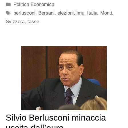
Categorie
Politica Economica
Tag
berlusconi
,
Bersani
,
elezioni
,
imu
,
Italia
,
Monti
,
Svizzera
,
tasse
Silvio Berlusconi minaccia
uscita dall’euro