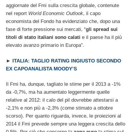
aggiornate del Fmi sulla crescita globale, contenute
nel report
World Economic Outlook
, il capo
economista del Fondo ha evidenziato che, dopo una
fase di forte pressione sui mercati, “
gli spread sui
titoli di stato italiani sono calati
e il paese ha il più
elevato avanzo primario in Europa”.
►
ITALIA: TAGLIO RATING INGIUSTO SECONDO
EX CAPOANALISTA MOODY’S
Il Fmi ha, dunque, tagliato le stime per il 2013 a -1%
da -0,7%, ma ha aumentato leggermente quelle
relative al 2012: il calo del pil dovrebbe attestarsi a
-2,1% e non più a -2,3% (come stimato a ottobre
scorso). Per quanto riguarda, invece, le proiezioni al
2014 il Fmi prevede sempre una leggera crescita dello
0,5%. Per ciò che concerne la
zona euro
la stima sul