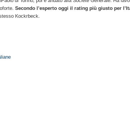
anPaolo di Torino, poi è andato alla Société Générale. Ha lav
oforte.
Secondo l’esperto oggi il rating più giusto per l’It
o stesso Kockrbeck.
aliane