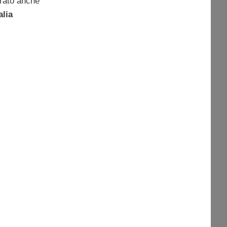
orato anche
alia