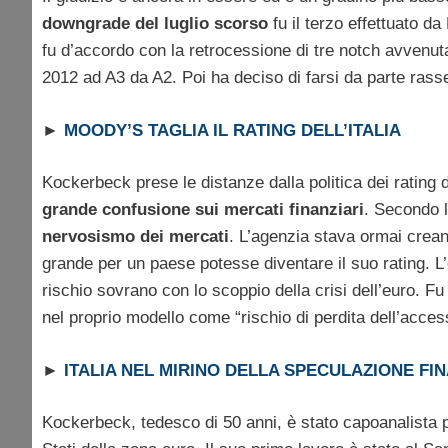
downgrade del luglio scorso
fu il terzo effettuato 
fu d’accordo con la retrocessione di tre notch avvenut
2012 ad A3 da A2. Poi ha deciso di farsi da parte rass
►
MOODY’S TAGLIA IL RATING DELL’ITALIA
Kockerbeck prese le distanze dalla politica dei ratin
grande confusione sui mercati finanziari
. Secondo l
nervosismo dei mercati
. L’agenzia stava ormai cre
grande per un paese potesse diventare il suo rating. L
rischio sovrano con lo scoppio della crisi dell’euro.
nel proprio modello come “rischio di perdita dell’access
►
ITALIA NEL MIRINO DELLA SPECULAZIONE FI
Kockerbeck, tedesco di 50 anni, è stato capoanalista pe