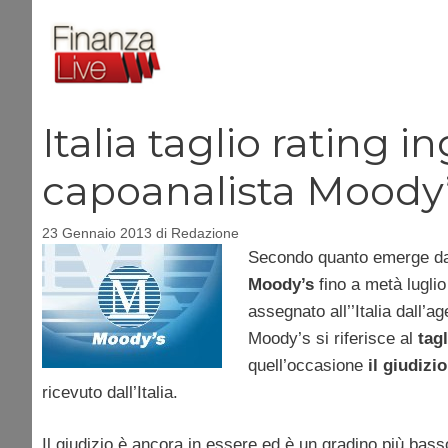
Vai
al
contenuto
Italia taglio rating 
capoanalista Moody
23 Gennaio 2013
di
Redazione
Secondo quanto emerge dal
Moody’s
fino a metà luglio
assegnato all’’Italia dall’a
Moody’s si riferisce al
tagl
quell’occasione
il giudiz
ricevuto dall’Italia.
Il giudizio è ancora in essere ed è un gradino più bas