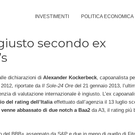
INVESTIMENTI
POLITICA ECONOMICA
ingiusto secondo ex
’s
le dichiarazioni di
Alexander Kockerbeck
, capoanalista per 
 2012, riportate da
Il Sole-24 Ore
del 21 gennaio 2013, l’ulti
genzia di valutazione internazionale è ingiusto. L’ex capoanali
io del rating dell’Italia
effettuato dall’agenzia il 13 luglio sc
io venne abbassato di due notch a Baa2
da A3, il rating più
so del BBB+ assegnato da S&P e due in meno di quello di Fitch