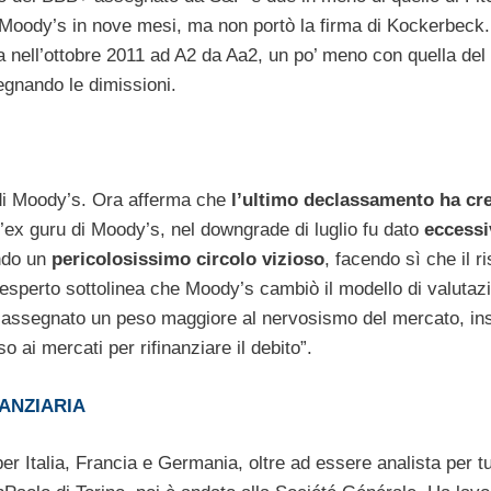
da Moody’s in nove mesi, ma non portò la firma di Kockerbeck.
a nell’ottobre 2011 ad A2 da Aa2, un po’ meno con quella del
egnando le dimissioni.
g di Moody’s. Ora afferma che
l’ultimo declassamento ha cr
’ex guru di Moody’s, nel downgrade di luglio fu dato
eccessi
ando un
pericolosissimo circolo vizioso
, facendo sì che il r
’esperto sottolinea che Moody’s cambiò il modello di valutaz
 Fu assegnato un peso maggiore al nervosismo del mercato, in
o ai mercati per rifinanziare il debito”.
NANZIARIA
r Italia, Francia e Germania, oltre ad essere analista per tut