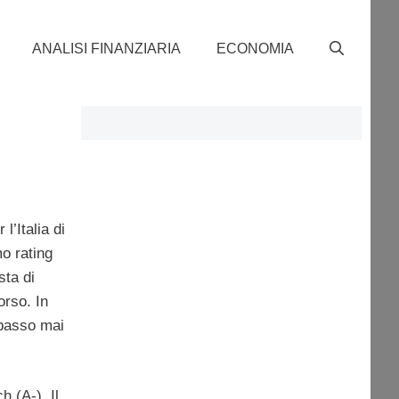
ANALISI FINANZIARIA
ECONOMIA
l’Italia di
mo rating
sta di
orso. In
 basso mai
 (A-). Il