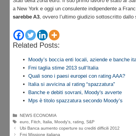
Stati della zona euro. Il suo primo lavoro è stato al S
a New York e oggi un consulente indipendente a Franc
sarebbe A3
, ovvero l’ultimo giudizio sottoscritto dall
Related Posts:
Moody’s boccia enti locali, aziende e banche it
Fmi taglia stime 2013 sull’Italia
Quali sono i paesi europei con rating AAA?
Italia si avvicina al rating “spazzatura”
Banche e debiti sovrani, Moody's avverte
Mps è titolo spazzatura secondo Moody’s
Categorie
NEWS ECONOMIA
Tag
euro
,
Fitch
,
Italia
,
Moody's
,
rating
,
S&P
Ubi Banca aumento coperture su crediti difficili 2012
Fmi Missione italiana