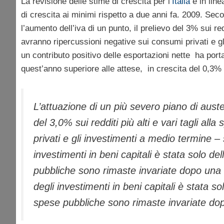
La revisione delle stime di crescita per l’
Italia
è in line
di crescita ai minimi rispetto a due anni fa. 2009. Se
l’aumento dell’iva di un punto, il prelievo del 3% sui redd
avranno ripercussioni negative sui consumi privati e 
un contributo positivo delle esportazioni nette ha porta
quest’anno superiore alle attese, in crescita del 0,3%
L’attuazione di un più severo piano di auster
del 3,0% sui redditi più alti e vari tagli a
privati e gli investimenti a medio termine – s
investimenti in beni capitali è stata solo d
pubbliche sono rimaste invariate dopo una 
degli investimenti in beni capitali è stata s
spese pubbliche sono rimaste invariate dop