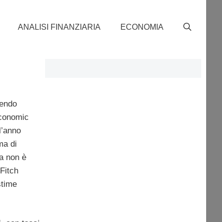
ANALISI FINANZIARIA
ECONOMIA
dendo
Economic
l’anno
ma di
ia non è
 Fitch
stime