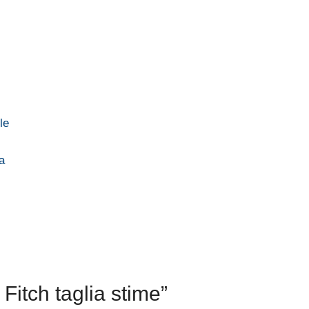
le
a
 Fitch taglia stime”