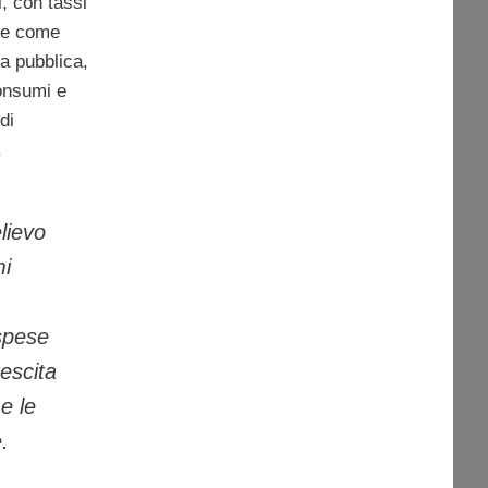
, con tassi
ure come
sa pubblica,
onsumi e
di
.
elievo
mi
 spese
escita
e le
.