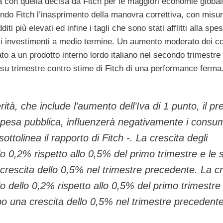
a con quella decisa da Fitch per le maggiori economie globali
condo Fitch l’inasprimento della manovra correttiva, con mis
iti più elevati ed infine i tagli che sono stati afflitti alla spe
gli investimenti a medio termine. Un aumento moderato dei c
to a un prodotto interno lordo italiano nel secondo trimestre 
 su trimestre contro stime di Fitch di una performance ferma
ità, che include l’aumento dell’Iva di 1 punto, il pr
lla spesa pubblica, influenzerà negativamente i consu
ottolinea il rapporto di Fitch -. La crescita degli
ello 0,2% rispetto allo 0,5% del primo trimestre e le
crescita dello 0,5% nel trimestre precedente. La cr
olo dello 0,2% rispetto allo 0,5% del primo trimestre 
o una crescita dello 0,5% nel trimestre precedente