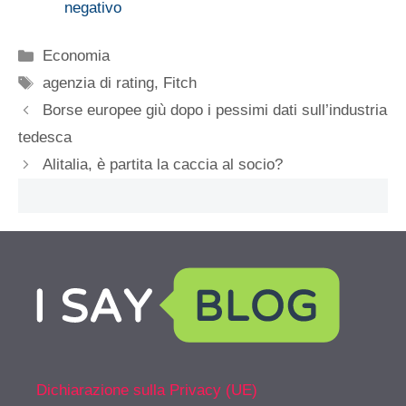
negativo
Categorie
Economia
Tag
agenzia di rating
,
Fitch
Borse europee giù dopo i pessimi dati sull’industria
tedesca
Alitalia, è partita la caccia al socio?
Dichiarazione sulla Privacy (UE)