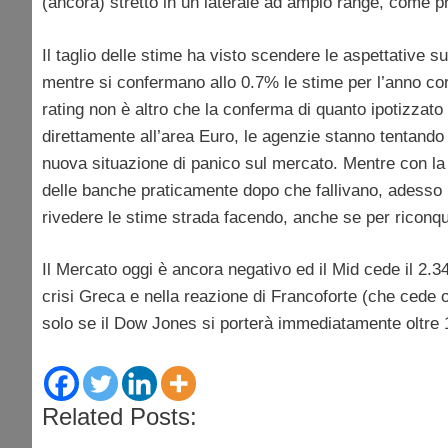
(ancora) stretto in un laterale ad ampio range, come pr
Il taglio delle stime ha visto scendere le aspettative s
mentre si confermano allo 0.7% le stime per l’anno cor
rating non è altro che la conferma di quanto ipotizzato
direttamente all’area Euro, le agenzie stanno tentando d
nuova situazione di panico sul mercato. Mentre con la 
delle banche praticamente dopo che fallivano, adesso l
rivedere le stime strada facendo, anche se per riconqui
Il Mercato oggi è ancora negativo ed il Mid cede il 2.
crisi Greca e nella reazione di Francoforte (che cede o
solo se il Dow Jones si porterà immediatamente oltre 
Related Posts: