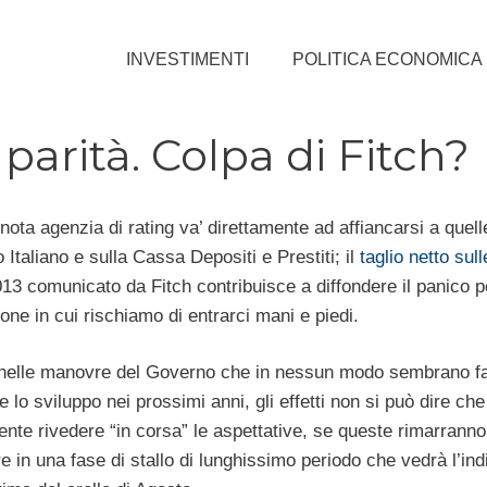
INVESTIMENTI
POLITICA ECONOMICA
 parità. Colpa di Fitch?
a nota agenzia di rating va’ direttamente ad affiancarsi a quelle
o Italiano e sulla Cassa Depositi e Prestiti; il
taglio netto sul
2013 comunicato da Fitch contribuisce a diffondere il panico p
one in cui rischiamo di entrarci mani e piedi.
e nelle manovre del Governo che in nessun modo sembrano fa
 lo sviluppo nei prossimi anni, gli effetti non si può dire ch
nte rivedere “in corsa” le aspettative, se queste rimarranno
e in una fase di stallo di lunghissimo periodo che vedrà l’indi