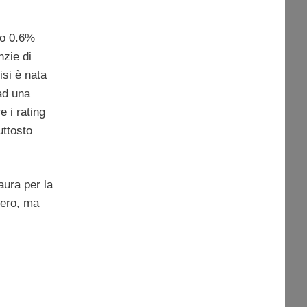
llo 0.6%
nzie di
isi è nata
 ad una
 i rating
uttosto
aura per la
pero, ma