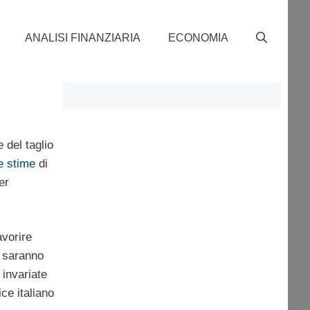
ANALISI FINANZIARIA
ECONOMIA
 del taglio
le stime
di
er
vorire
e saranno
 invariate
ce italiano