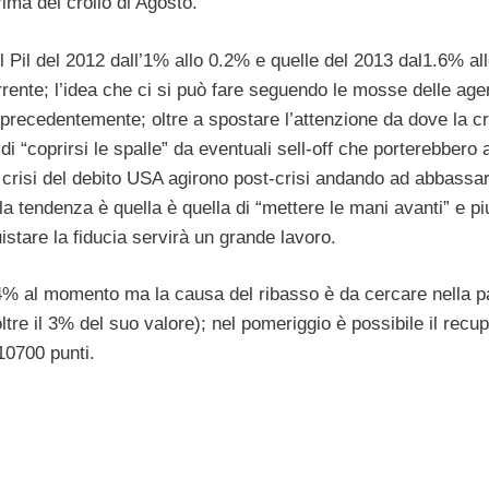
ima del crollo di Agosto.
ul Pil del 2012 dall’1% allo 0.2% e quelle del 2013 dal1.6% a
rente; l’idea che ci si può fare seguendo le mosse delle age
 precedentemente; oltre a spostare l’attenzione da dove la cr
i “coprirsi le spalle” da eventuali sell-off che porterebbero
crisi del debito USA agirono post-crisi andando ad abbassare
a tendenza è quella è quella di “mettere le mani avanti” e pi
stare la fiducia servirà un grande lavoro.
34% al momento ma la causa del ribasso è da cercare nella p
ltre il 3% del suo valore); nel pomeriggio è possibile il recu
10700 punti.