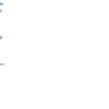
le
a
ng
nti