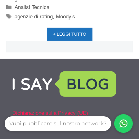
Categorie
Analisi Tecnica
Tag
agenzie di rating
,
Moody's
+ LEGGI TUTTO
Dichiarazione sulla Privacy (UE)
Vuoi pubblicare sul nostro network?
Cookie Policy (UE)