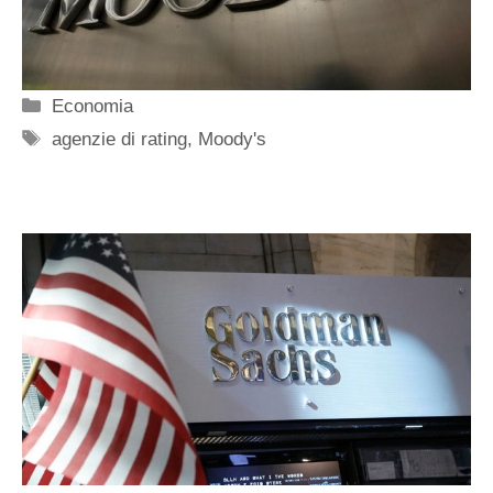
Categorie
Economia
Tag
agenzie di rating
,
Moody's