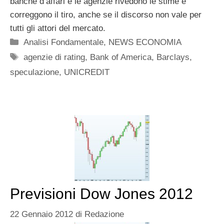
banche d’affari e le agenzie rivedono le stime e
correggono il tiro, anche se il discorso non vale per
tutti gli attori del mercato.
Categorie
Analisi Fondamentale
,
NEWS ECONOMIA
Tag
agenzie di rating
,
Bank of America
,
Barclays
,
speculazione
,
UNICREDIT
Previsioni Dow Jones 2012
22 Gennaio 2012
di
Redazione