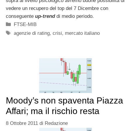
sopra al livello psicologico avremo buone possibilità di
vedere un recupero del top del 7 Dicembre con
conseguente
up-trend
di medio periodo.
Categorie
FTSE-MIB
Tag
agenzie di rating
,
crisi
,
mercato italiano
Moody’s non spaventa Piazza
Affari; ma il rischio resta
8 Ottobre 2011
di
Redazione