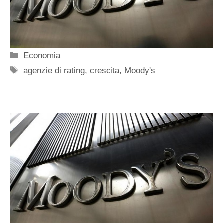
Categorie
Economia
Tag
agenzie di rating
,
crescita
,
Moody's