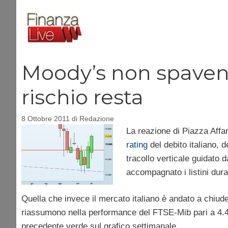
Vai
al
contenuto
Moody’s non spaventa
rischio resta
8 Ottobre 2011
di
Redazione
La reazione di Piazza Affari
rating
del debito italiano, d
tracollo verticale guidato d
accompagnato i listini dur
Quella che invece il mercato italiano è andato a chiu
riassumono nella performance del FTSE-Mib pari a 4.46
precedente verde sul grafico settimanale.