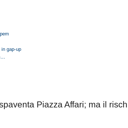
aipem
a in gap-up
se…
aventa Piazza Affari; ma il risch