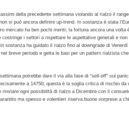
 massimi della precedente settimana violando al rialzo il range
on si può ancora definire up-trend. In sostanza è stata l’Eu
ro mercato ha ben pochi meriti; la fortuna ancora una volta è
costringe i settori a rispettare le aspettative generali e non 
 in sostanza ha guidato il rialzo fino al downgrade di Venerd
à nel breve periodo e getta le basi per un pattern rialzista che
settimana potrebbe dare il via alla fase di “sell-off” sul pani
ecisamente a 14750; questa è la soglia critica di rischio da 
e rinviare ogni possibilità di rialzo a Dicembre con il consuet
 garantito ma spesso e volentieri riserva buone sorprese a ch