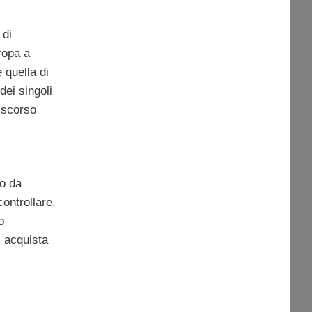
 di
ropa a
 quella di
dei singoli
ì scorso
co da
controllare,
o
i acquista