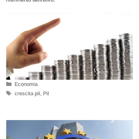
Categorie
Economia
Tag
crescita pil
,
Pil