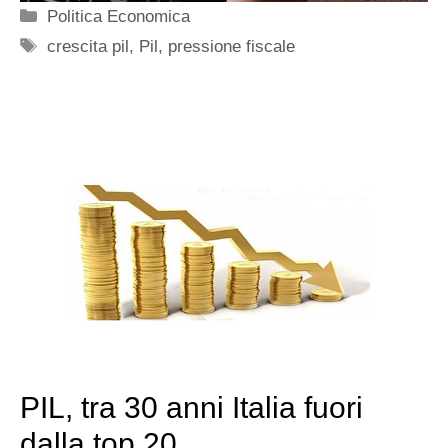
Categorie
Politica Economica
Tag
crescita pil
,
Pil
,
pressione fiscale
PIL, tra 30 anni Italia fuori
dalla top 20