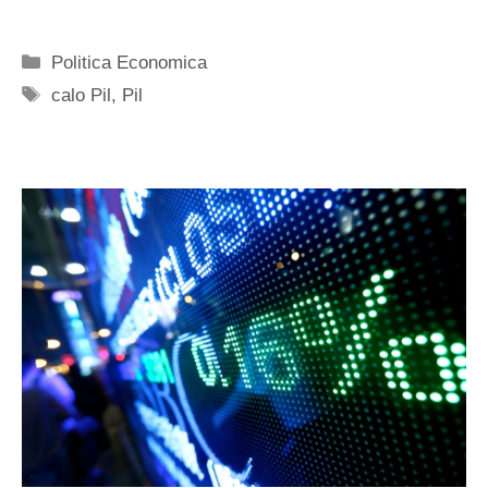
Categorie
Politica Economica
Tag
calo Pil
,
Pil