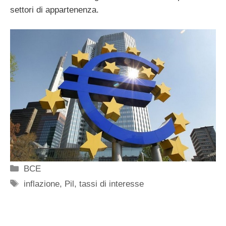
settori di appartenenza.
Categorie
BCE
Tag
inflazione
,
Pil
,
tassi di interesse