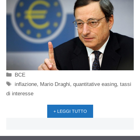
Categorie
BCE
Tag
inflazione
,
Mario Draghi
,
quantitative easing
,
tassi
di interesse
+ LEGGI TUTTO