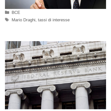
Categorie
BCE
Tag
Mario Draghi
,
tassi di interesse