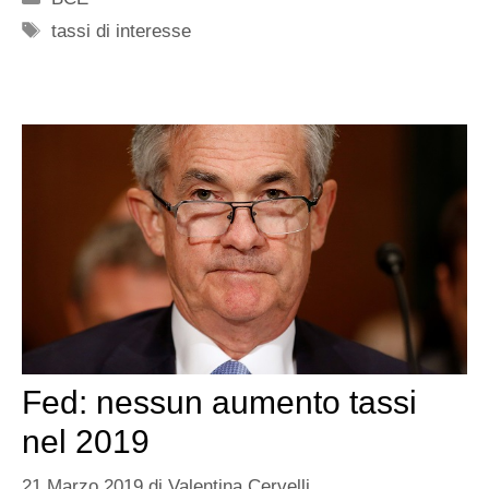
Tag
tassi di interesse
Fed: nessun aumento tassi
nel 2019
21 Marzo 2019
di
Valentina Cervelli