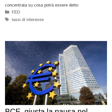
concentrata su cosa potrà essere detto
Categorie
FED
Tag
tassi di interesse
BCE, giusta la pausa nel