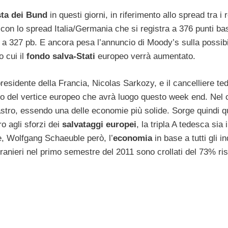
sta dei Bund
in questi giorni, in riferimento allo spread tra i
alo con lo spread Italia/Germania che si registra a 376 punti ba
327 pb. E ancora pesa l’annuncio di Moody’s sulla possibil
o cui il
fondo salva-Stati
europeo verrà aumentato.
residente della Francia, Nicolas Sarkozy, e il cancelliere te
ito del vertice europeo che avrà luogo questo week end. Nel 
stro, essendo una delle economie più solide. Sorge quindi 
o agli sforzi dei
salvataggi europei
, la tripla A tedesca sia 
e, Wolfgang Schaeuble però, l’
economia
in base a tutti gli in
ranieri nel primo semestre del 2011 sono crollati del 73% ris