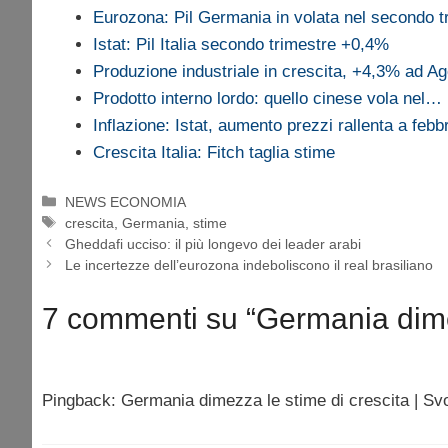
Eurozona: Pil Germania in volata nel secondo t
Istat: Pil Italia secondo trimestre +0,4%
Produzione industriale in crescita, +4,3% ad A
Prodotto interno lordo: quello cinese vola nel…
Inflazione: Istat, aumento prezzi rallenta a febb
Crescita Italia: Fitch taglia stime
Categorie
NEWS ECONOMIA
Tag
crescita
,
Germania
,
stime
Gheddafi ucciso: il più longevo dei leader arabi
Le incertezze dell’eurozona indeboliscono il real brasiliano
7 commenti su “Germania dimez
Pingback: Germania dimezza le stime di crescita | S