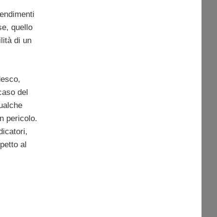
 rendimenti
se, quello
ità di un
desco,
caso del
qualche
in pericolo.
dicatori,
petto al