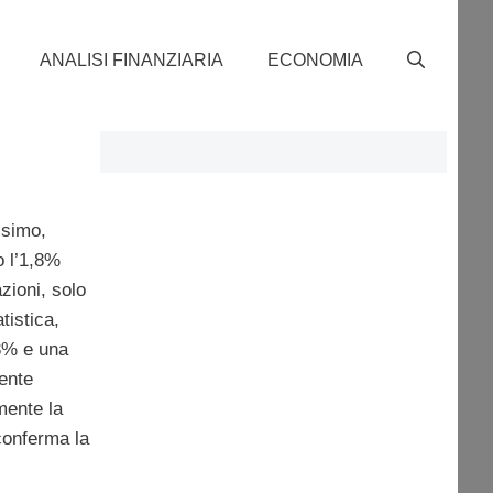
ANALISI FINANZIARIA
ECONOMIA
ssimo,
o l’1,8%
zioni, solo
tistica,
,3% e una
ente
mente la
conferma la