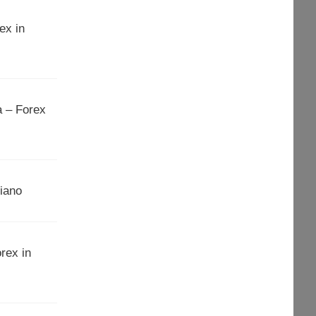
ex in
a – Forex
liano
rex in