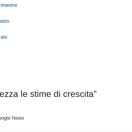
rimestre
gosto
raio
za le stime di crescita”
voogle News