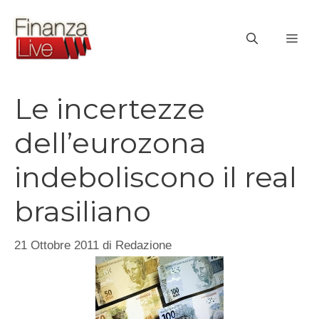
Vai
al
ME
contenuto
Le incertezze
dell’eurozona
indeboliscono il real
brasiliano
21 Ottobre 2011
di
Redazione