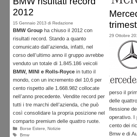
BMW risultati record
2012
Merced
trimes
15 Gennaio 2013
di
Redazione
BMW Group
ha chiuso il 2012 con
29 Ottobre 20
risultati record. Stando a quanto
comunicato dall’azienda, infatti, nel
corso dell’ultimo anno il gruppo avrebbe
venduto un totale di 1.845.186 veicoli
BMW, MINI e Rolls-Royce
in tutto il
mondo, con un incremento del 10,6 per
cento rispetto alle 1.668.982 collocate
perso il pri
nell’anno precedente. Vendite record per
delle quattr
tutti i tre marchi dell’azienda, che può
flessione del
così consolidare la propria posizione nel
operativo. I 
comparto premium delle quattro ruote.
cento dei ric
Categorie
Borse Estere
,
Notizie
Bmw e di Au
Tag
Bmw