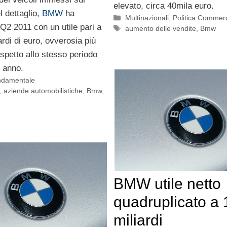
elevato, circa 40mila euro.
 dettaglio,
BMW
ha
Categorie
Multinazionali
,
Politica Commerc
l Q2 2011 con un utile pari a
Tag
aumento delle vendite
,
Bmw
ardi di euro, ovverosia più
ispetto allo stesso periodo
o anno.
ondamentale
,
aziende automobilistiche
,
Bmw
,
BMW utile netto
quadruplicato a 
miliardi