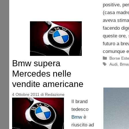
positive, pe
(casa madre
aveva stimat
facendo dige
queste ore, 
futuro a bre
comunque e
Categorie
Borse Est
Bmw supera
Tag
Audi
,
Bmw
Mercedes nelle
vendite americane
4 Ottobre 2011
di
Redazione
Il brand
tedesco
Bmw
è
riuscito ad