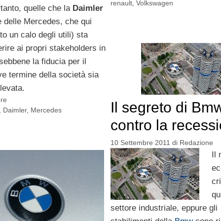
renault
,
Volkswagen
rtanto, quelle che la
Daimler
 delle Mercedes, che qui
o un calo degli utili) sta
rire ai propri stakeholders in
sebbene la fiducia per il
ve termine della società sia
levata.
ere
Il segreto di Bm
,
Daimler
,
Mercedes
contro la recess
10 Settembre 2011
di
Redazione
Il
ec
cr
qu
settore industriale, eppure gli