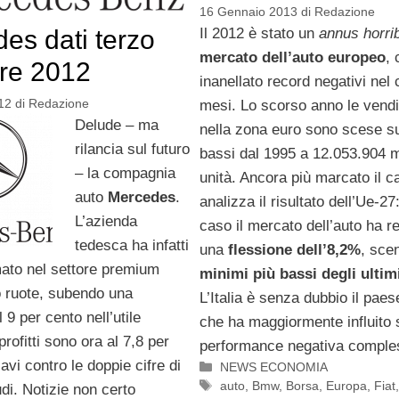
16 Gennaio 2013
di
Redazione
es dati terzo
Il 2012 è stato un
annus horrib
mercato dell’auto europeo
, 
tre 2012
inanellato record negativi nel 
12
di
Redazione
mesi. Lo scorso anno le vendi
Delude – ma
nella zona euro sono scese sui 
rilancia sul futuro
bassi dal 1995 a 12.053.904 mi
– la compagnia
unità. Ancora più marcato il ca
auto
Mercedes
.
analizza il risultato dell’Ue-27
L’azienda
caso il mercato dell’auto ha re
tedesca ha infatti
una
flessione dell’8,2%
, sce
mato nel settore premium
minimi più bassi degli ultim
o ruote, subendo una
L’Italia è senza dubbio il pae
 9 per cento nell’utile
che ha maggiormente influito 
profitti sono ora al 7,8 per
performance negativa comple
avi contro le doppie cifre di
Categorie
NEWS ECONOMIA
Tag
auto
,
Bmw
,
Borsa
,
Europa
,
Fiat
di. Notizie non certo