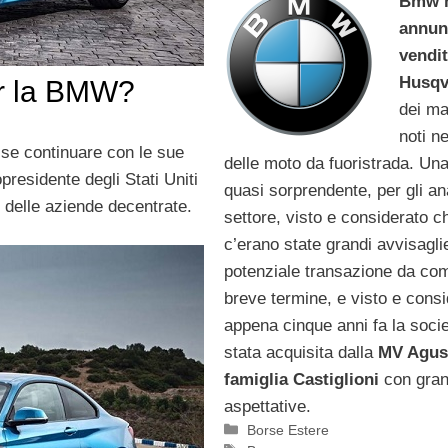
Bmw 
annun
vendit
Husqv
er la BMW?
dei ma
noti n
se continuare con le sue
delle moto da fuoristrada. Una
opresidente degli Stati Uniti
quasi sorprendente, per gli ana
i delle aziende decentrate.
settore, visto e considerato c
c’erano state grandi avvisagli
potenziale transazione da com
breve termine, e visto e cons
appena cinque anni fa la soci
stata acquisita dalla
MV Agus
famiglia Castiglioni
con gran
aspettative.
Categorie
Borse Estere