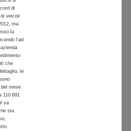
usciti a
ecord di
di veicoli
 2012, ma
esso la
econdo l’ad
l’azienda
cedimento
nti che
ettaglio, le
 sono
 del mese
ta 110.891
li va
che sta
so,
osto