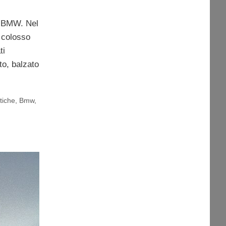
sa BMW. Nel
l colosso
ti
ato, balzato
tiche
,
Bmw
,