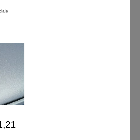
iale
1,21