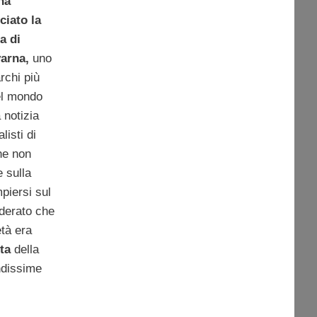
ha
ciato la
a di
arna,
uno
rchi più
el mondo
 notizia
listi di
he non
e sulla
piersi sul
iderato che
età era
ta
della
dissime