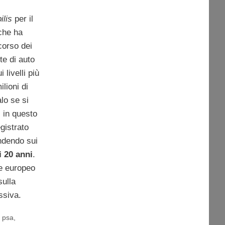
ilis
per il
che ha
corso dei
te di auto
livelli più
lioni di
lo se si
: in questo
gistrato
ndendo sui
i 20 anni
.
se europeo
sulla
ssiva.
,
psa
,