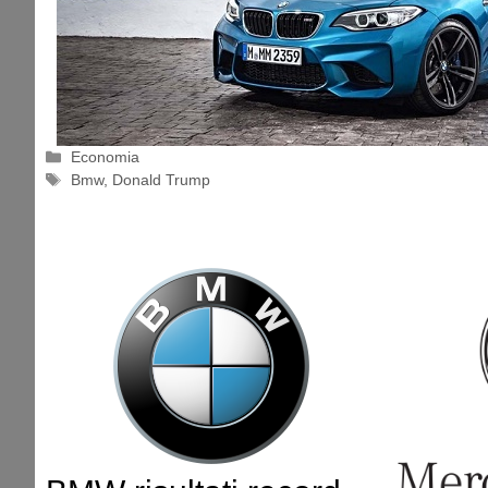
Categorie
Economia
Tag
Bmw
,
Donald Trump