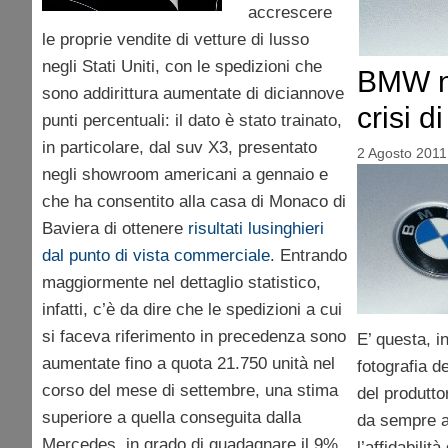
accrescere
le proprie vendite di vetture di lusso
negli Stati Uniti, con le spedizioni che
BMW n
sono addirittura aumentate di diciannove
crisi d
punti percentuali: il dato è stato trainato,
in particolare, dal suv X3, presentato
2 Agosto 2011
negli showroom americani a gennaio e
che ha consentito alla casa di Monaco di
Baviera di ottenere
risultati lusinghieri
dal punto di vista commerciale
. Entrando
maggiormente nel dettaglio statistico,
infatti, c’è da dire che le spedizioni a cui
si faceva riferimento in precedenza sono
E’ questa, i
aumentate fino a quota 21.750 unità nel
fotografia d
corso del mese di settembre, una stima
del produtto
superiore a quella conseguita dalla
da sempre ap
Mercedes, in grado di guadagnare il 9%
l’affidabilit