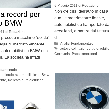
5 Maggio 2011
di
Redazione
Non c’è crisi dell’auto in ca
a record per
suo ultimo trimestre fiscale, i
o BMW
automobilistico ha riportato da
eccellenti, a partire dal fattur
011
di
Redazione
di
 produce macchine “solide”,
Categorie
Analisi Fondamentale
tegia di mercato vincente,
Tag
autoveicoli
,
aziende automobilis
o automobilistico BMW non
Germania
,
Paesi emergenti
i. La società ha infatti
ondamentale
,
aziende automobilistiche
,
Bmw
,
ente
,
mercato auto elettriche