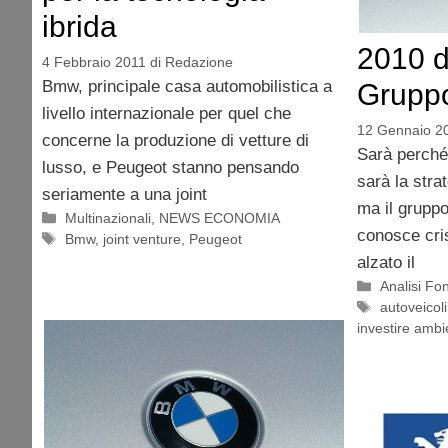
ibrida
2010 d
4 Febbraio 2011
di
Redazione
Bmw, principale casa automobilistica a
Grupp
livello internazionale per quel che
12 Gennaio 2
concerne la produzione di vetture di
Sarà perché
lusso, e Peugeot stanno pensando
sarà la stra
seriamente a una joint
ma il grupp
Categorie
Multinazionali
,
NEWS ECONOMIA
conosce cris
Tag
Bmw
,
joint venture
,
Peugeot
alzato il
Categorie
Analisi F
Tag
autoveicoli
investire ambi