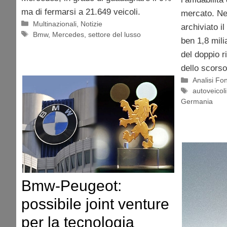
ma di fermarsi a 21.649 veicoli.
mercato. Nel
Categorie
Multinazionali
,
Notizie
archiviato i
Tag
Bmw
,
Mercedes
,
settore del lusso
ben 1,8 mili
del doppio r
dello scors
Categorie
Analisi F
Tag
autoveicoli
Germania
Bmw-Peugeot:
possibile joint venture
per la tecnologia