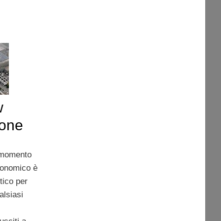
w
ione
 momento
onomico è
itico per
alsiasi