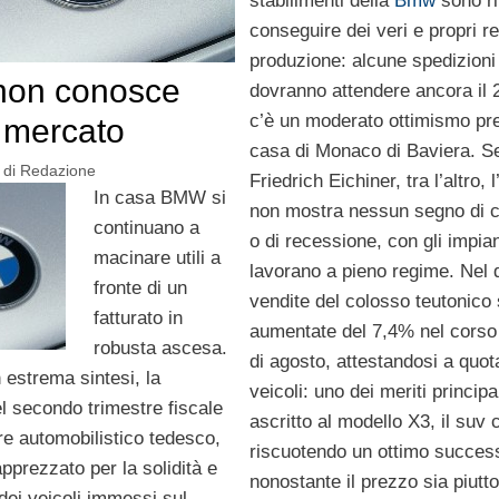
stabilimenti della
Bmw
sono ri
conseguire dei veri e propri r
produzione: alcune spedizioni 
on conosce
dovranno attendere ancora il
c’è un moderato ottimismo pr
i mercato
casa di Monaco di Baviera. S
di
Redazione
Friedrich Eichiner, tra l’altro, 
In casa BMW si
non mostra nessun segno di 
continuano a
o di recessione, con gli impia
macinare utili a
lavorano a pieno regime. Nel d
fronte di un
vendite del colosso teutonico
fatturato in
aumentate del 7,4% nel corso
robusta ascesa.
di agosto, attestandosi a quo
n estrema sintesi, la
veicoli: uno dei meriti principa
el secondo trimestre fiscale
ascritto al modello X3, il suv 
re automobilistico tedesco,
riscuotendo un ottimo succes
prezzato per la solidità e
nonostante il prezzo sia piutt
à dei veicoli immessi sul