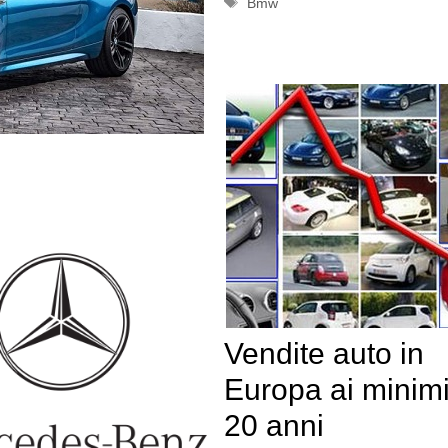
Tag
Bmw
Vendite auto in
Europa ai minim
20 anni