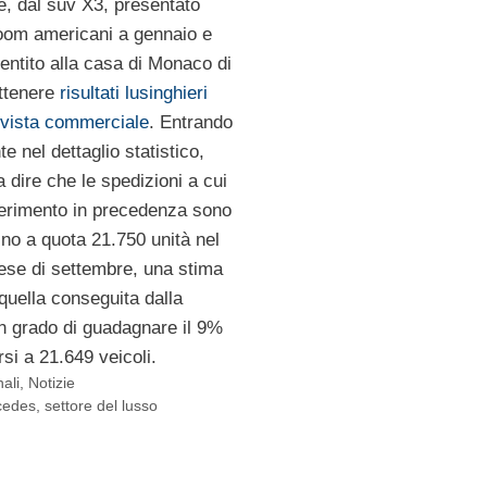
re, dal suv X3, presentato
oom americani a gennaio e
entito alla casa di Monaco di
ottenere
risultati lusinghieri
i vista commerciale
. Entrando
 nel dettaglio statistico,
da dire che le spedizioni a cui
iferimento in precedenza sono
no a quota 21.750 unità nel
ese di settembre, una stima
quella conseguita dalla
n grado di guadagnare il 9%
si a 21.649 veicoli.
ali
,
Notizie
cedes
,
settore del lusso