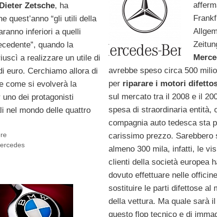
afferm
Dieter Zetsche
, ha
Frankf
e quest’anno “gli utili della
Allge
anno inferiori a quelli
Zeitun
ecedente”, quando la
Merce
uscì a realizzare un utile di
avrebbe speso circa 500 milio
 di euro. Cerchiamo allora di
per
riparare i motori difettos
 come si evolverà la
sul mercato tra il 2008 e il 2
 uno dei protagonisti
spesa di straordinaria entità, 
li nel mondo delle quattro
compagnia auto tedesca sta 
ere
carissimo prezzo. Sarebbero s
ercedes
almeno 300 mila, infatti, le vis
clienti della società europea 
dovuto effettuare nelle officin
sostituire le parti difettose al
della vettura. Ma quale sarà il
questo flop tecnico e di imma