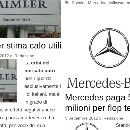
Tag
Daimler
,
Mercedes
,
Volkswage
 stima calo utili
 2012
di
Redazione
La
crisi del
mercato auto
non riguarda
esclusivamente i
lidi italiani, ma è
Mercedes paga 
in grado di
milioni per flop 
sivi effetti negativi anche
uro panorama tedesco. La
5 Settembre 2012
di
Redazione
Stando
atti, per voce del suo