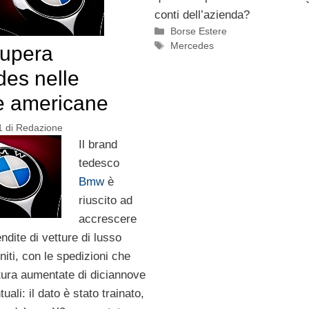
conti dell’azienda?
Categorie
Borse Estere
Tag
Mercedes
upera
es nelle
e americane
1
di
Redazione
Il brand
tedesco
Bmw
è
riuscito ad
accrescere
endite di vetture di lusso
niti, con le spedizioni che
tura aumentate di diciannove
uali: il dato è stato trainato,