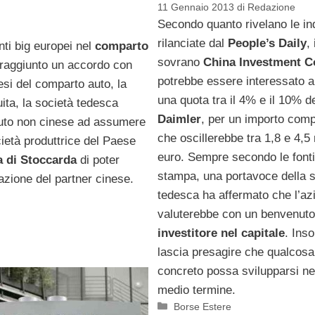
11 Gennaio 2013
di
Redazione
Secondo quanto rivelano le in
rilanciate dal
People’s Daily
,
nti big europei nel
comparto
sovrano
China Investment C
raggiunto un accordo con
potrebbe essere interessato a
esi del comparto auto, la
una quota tra il 4% e il 10% de
uita, la società tedesca
Daimler
, per un importo com
’auto non cinese ad assumere
che oscillerebbe tra 1,8 e 4,5 m
cietà produttrice del Paese
euro. Sempre secondo le font
a di Stoccarda
di poter
stampa, una portavoce della s
azione del partner cinese.
tedesca ha affermato che l’az
valuterebbe con un benvenuto
investitore nel capitale
. Ins
lascia presagire che qualcosa
concreto possa svilupparsi ne
medio termine.
Categorie
Borse Estere