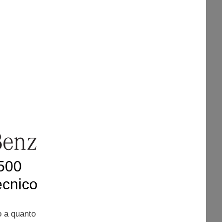
n
500
tecnico
 a quanto