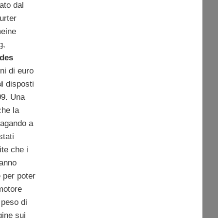
ato dal
urter
meine
g,
des
ni di euro
i
disposti
009. Una
che la
pagando a
tati
ite che i
hanno
e per poter
 motore
 peso di
gine sui