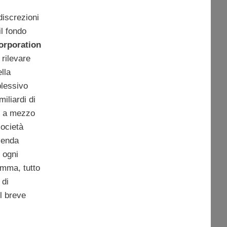
discrezioni
 il fondo
orporation
 rilevare
lla
plessivo
iliardi di
i a mezzo
ocietà
ienda
 ogni
omma, tutto
 di
l breve