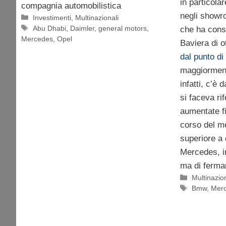
in particola
compagnia automobilistica
negli showr
Categorie
Investimenti
,
Multinazionali
Tag
Abu Dhabi
,
Daimler
,
general motors
,
che ha cons
Mercedes
,
Opel
Baviera di 
dal punto d
maggiormente
infatti, c’è 
si faceva r
aumentate fi
corso del m
superiore a 
Mercedes, i
ma di fermar
Categorie
Multinazion
Tag
Bmw
,
Mer