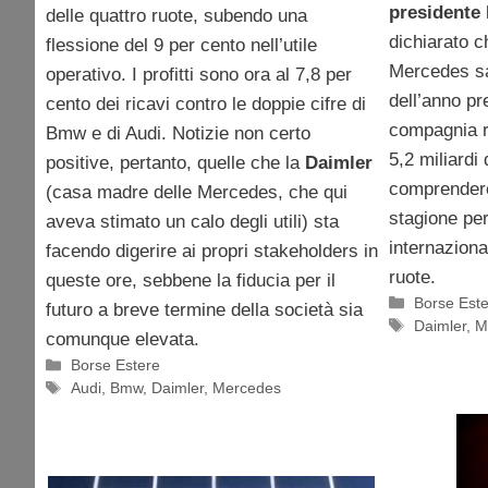
presidente 
delle quattro ruote, subendo una
dichiarato ch
flessione del 9 per cento nell’utile
Mercedes sar
operativo. I profitti sono ora al 7,8 per
dell’anno pr
cento dei ricavi contro le doppie cifre di
compagnia ri
Bmw e di Audi. Notizie non certo
5,2 miliardi
positive, pertanto, quelle che la
Daimler
comprendere
(casa madre delle Mercedes, che qui
stagione per
aveva stimato un calo degli utili) sta
internaziona
facendo digerire ai propri stakeholders in
ruote.
queste ore, sebbene la fiducia per il
Categorie
Borse Est
futuro a breve termine della società sia
Tag
Daimler
,
M
comunque elevata.
Categorie
Borse Estere
Tag
Audi
,
Bmw
,
Daimler
,
Mercedes