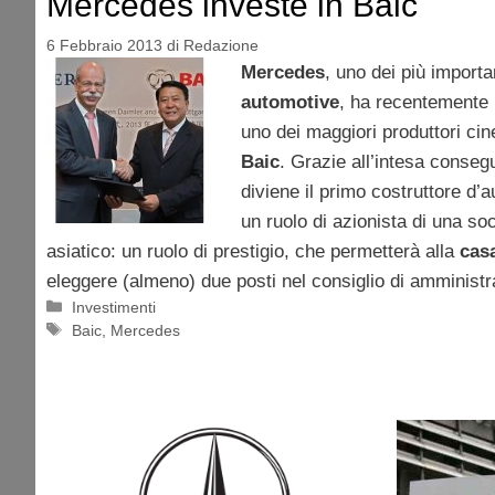
Mercedes investe in Baic
6 Febbraio 2013
di
Redazione
Mercedes
, uno dei più importa
automotive
, ha recentemente 
uno dei maggiori produttori cin
Baic
. Grazie all’intesa conseg
diviene il primo costruttore d
un ruolo di azionista di una so
asiatico: un ruolo di prestigio, che permetterà alla
cas
eleggere (almeno) due posti nel consiglio di amministr
Categorie
Investimenti
Tag
Baic
,
Mercedes