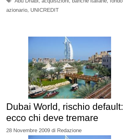
Abu Dhabi
,
acquisizioni
,
banche italiane
,
fondo
azionario
,
UNICREDIT
Dubai World, rischio default:
ecco chi deve tremare
28 Novembre 2009
di
Redazione