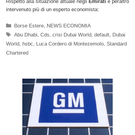
Rispetto alla situazione attuale negli
Emirati
è peraltro
intervenuto più di un esperto economista:
Categorie
Borse Estere
,
NEWS ECONOMIA
Tag
Abu Dhabi
,
Cds
,
crisi Dubai World
,
default
,
Dubai
World
,
hsbc
,
Luca Cordero di Montezemolo
,
Standard
Chartered