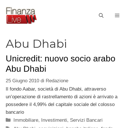
Vai
al
ME
contenuto
Abu Dhabi
Unicredit: nuovo socio arabo
Abu Dhabi
25 Giugno 2010
di
Redazione
Il fondo Aabar, società di Abu Dhabi, attraverso
un’operazione di rastrellamento di azioni è arrivato a
possedere il 4,99% del capitale sociale del colosso
bancario
Categorie
Immobiliare
,
Investimenti
,
Servizi Bancari
Tag