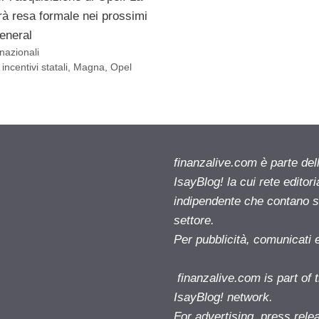
rà resa formale nei prossimi
General
nazionali
,
incentivi statali
,
Magna
,
Opel
finanzalive.com è parte d
IsayBlog! la cui rete editor
indipendente che contano su
settore.
Per pubblicità, comunicati 
finanzalive.com is part o
IsayBlog! network.
For advertising, press rele