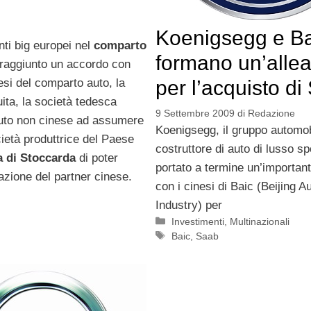
Koenigsegg e Ba
nti big europei nel
comparto
formano un’alle
raggiunto un accordo con
esi del comparto auto, la
per l’acquisto d
uita, la società tedesca
9 Settembre 2009
di
Redazione
’auto non cinese ad assumere
Koenigsegg, il gruppo automob
cietà produttrice del Paese
costruttore di auto di lusso sp
a di Stoccarda
di poter
portato a termine un’importan
azione del partner cinese.
con i cinesi di Baic (Beijing 
Industry) per
Categorie
Investimenti
,
Multinazionali
Tag
Baic
,
Saab