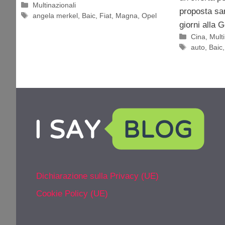
Categorie
Multinazionali
proposta sa
Tag
angela merkel
,
Baic
,
Fiat
,
Magna
,
Opel
giorni alla 
Categorie
Cina
,
Multi
Tag
auto
,
Baic
Dichiarazione sulla Privacy (UE)
Cookie Policy (UE)