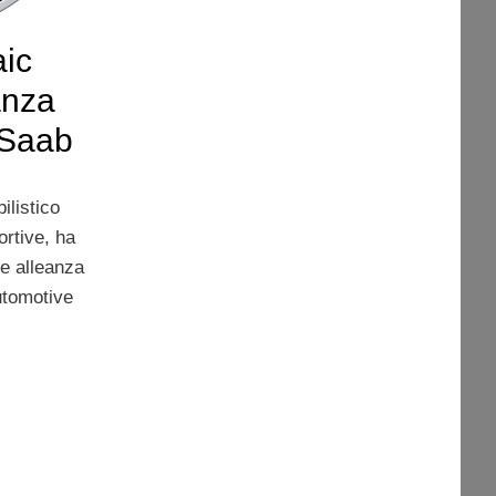
ic
anza
i Saab
ilistico
ortive, ha
te alleanza
Automotive