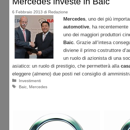
Mercedes investe in Baic
6 Febbraio 2013
di
Redazione
Mercedes
, uno dei più importa
automotive
, ha recentemente 
uno dei maggiori produttori cin
Baic
. Grazie all’intesa conseg
diviene il primo costruttore d
un ruolo di azionista di una so
asiatico: un ruolo di prestigio, che permetterà alla
cas
eleggere (almeno) due posti nel consiglio di amministr
Categorie
Investimenti
Tag
Baic
,
Mercedes