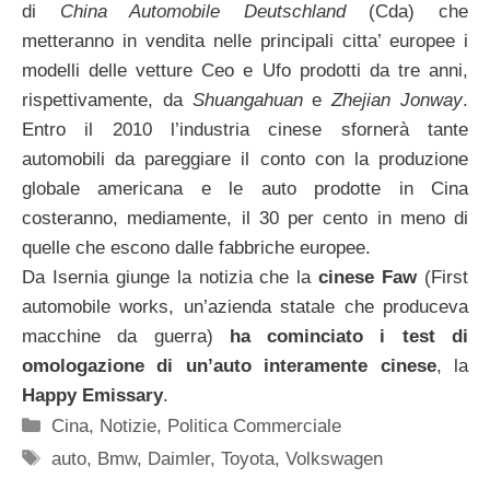
di
China Automobile Deutschland
(Cda) che
metteranno in vendita nelle principali citta’ europee i
modelli delle vetture Ceo e Ufo prodotti da tre anni,
rispettivamente, da
Shuangahuan
e
Zhejian Jonway
.
Entro il 2010 l’industria cinese sfornerà tante
automobili da pareggiare il conto con la produzione
globale americana e le auto prodotte in Cina
costeranno, mediamente, il 30 per cento in meno di
quelle che escono dalle fabbriche europee.
Da Isernia giunge la notizia che la
cinese Faw
(First
automobile works, un’azienda statale che produceva
macchine da guerra)
ha cominciato i test di
omologazione di un’auto interamente cinese
, la
Happy Emissary
.
Categorie
Cina
,
Notizie
,
Politica Commerciale
Tag
auto
,
Bmw
,
Daimler
,
Toyota
,
Volkswagen