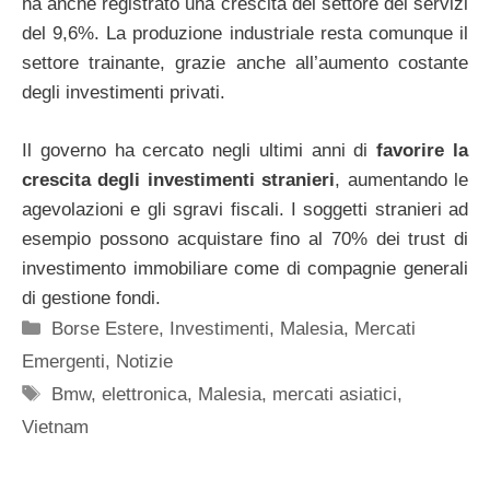
ha anche registrato una crescita del settore dei servizi
del 9,6%. La produzione industriale resta comunque il
settore trainante, grazie anche all’aumento costante
degli investimenti privati.
Il governo ha cercato negli ultimi anni di
favorire la
crescita degli investimenti stranieri
, aumentando le
agevolazioni e gli sgravi fiscali. I soggetti stranieri ad
esempio possono acquistare fino al 70% dei trust di
investimento immobiliare come di compagnie generali
di gestione fondi.
Categorie
Borse Estere
,
Investimenti
,
Malesia
,
Mercati
Emergenti
,
Notizie
Tag
Bmw
,
elettronica
,
Malesia
,
mercati asiatici
,
Vietnam