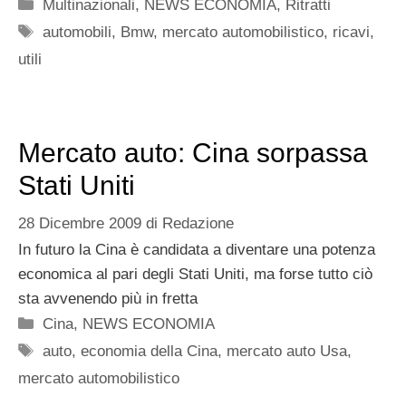
Categorie
Multinazionali
,
NEWS ECONOMIA
,
Ritratti
Tag
automobili
,
Bmw
,
mercato automobilistico
,
ricavi
,
utili
Mercato auto: Cina sorpassa
Stati Uniti
28 Dicembre 2009
di
Redazione
In futuro la Cina è candidata a diventare una potenza
economica al pari degli Stati Uniti, ma forse tutto ciò
sta avvenendo più in fretta
Categorie
Cina
,
NEWS ECONOMIA
Tag
auto
,
economia della Cina
,
mercato auto Usa
,
mercato automobilistico