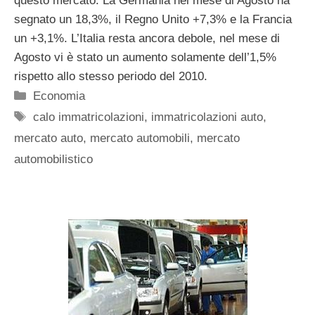
questo mercato. La Germania nel mese di Agosto ha
segnato un 18,3%, il Regno Unito +7,3% e la Francia
un +3,1%. L’Italia resta ancora debole, nel mese di
Agosto vi è stato un aumento solamente dell’1,5%
rispetto allo stesso periodo del 2010.
Categorie
Economia
Tag
calo immatricolazioni
,
immatricolazioni auto
,
mercato auto
,
mercato automobili
,
mercato
automobilistico