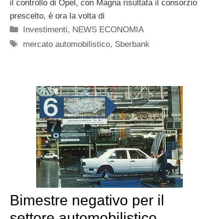
il controllo di Opel, con Magna risultata il consorzio
prescelto, è ora la volta di
Categorie
Investimenti
,
NEWS ECONOMIA
Tag
mercato automobilistico
,
Sberbank
Bimestre negativo per il
settore automobilistico