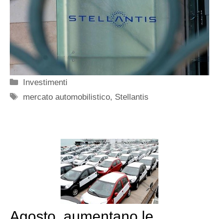
Categorie
Investimenti
Tag
mercato automobilistico
,
Stellantis
Agosto, aumentano le