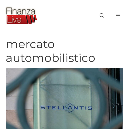
Vai
al
ME
contenuto
mercato
automobilistico