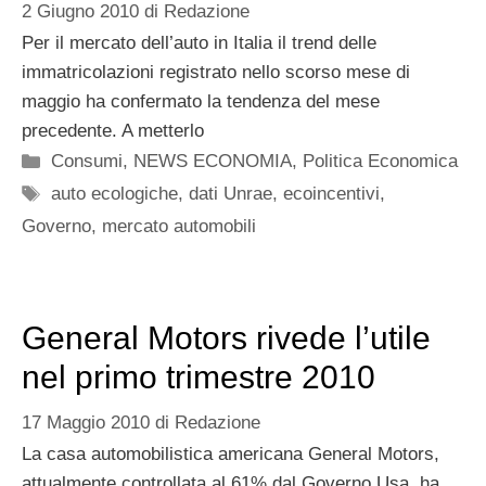
2 Giugno 2010
di
Redazione
Per il mercato dell’auto in Italia il trend delle
immatricolazioni registrato nello scorso mese di
maggio ha confermato la tendenza del mese
precedente. A metterlo
Categorie
Consumi
,
NEWS ECONOMIA
,
Politica Economica
Tag
auto ecologiche
,
dati Unrae
,
ecoincentivi
,
Governo
,
mercato automobili
General Motors rivede l’utile
nel primo trimestre 2010
17 Maggio 2010
di
Redazione
La casa automobilistica americana General Motors,
attualmente controllata al 61% dal Governo Usa, ha