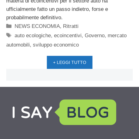
materia di ecoincentivi per il settore auto ha
ufficialmente fatto un passo indietro, forse e
probabilmente definitivo.
Categorie
NEWS ECONOMIA
,
Ritratti
Tag
auto ecologiche
,
ecoincentivi
,
Governo
,
mercato
automobili
,
sviluppo economico
+ LEGGI TUTTO