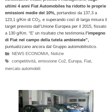
ultimi 4 anni Fiat Automobiles ha ridotto le proprie
emissioni medie del 10%,
portandosi da 137,3 a
123,1 g/Km di CO
, e superando così di larga misura il
2
target previsto dall’Unione Europea per il 2015, fissato
a 130 g/Km. “E’ un risultato che testimonia
l’impegno
di Fiat nel campo della tutela ambientale”,
puntualizzano ancora dal Gruppo automobilistico.
Categorie
NEWS ECONOMIA
,
Notizie
Tag
competitività
,
emissione Co2
,
Europa
,
Fiat
,
mercato automobili