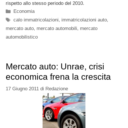
rispetto allo stesso periodo del 2010.
Categorie
Economia
Tag
calo immatricolazioni
,
immatricolazioni auto
,
mercato auto
,
mercato automobili
,
mercato
automobilistico
Mercato auto: Unrae, crisi
economica frena la crescita
17 Giugno 2011
di
Redazione