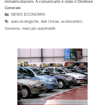
immatricolazioni. A comunicarlo è stato il Direttore
Generale
Categorie
NEWS ECONOMIA
Tag
auto ecologiche
,
dati Unrae
,
ecoincentivi
,
Governo
,
mercato automobili