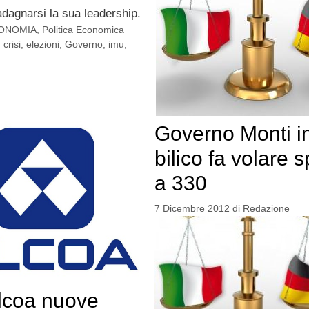
adagnarsi la sua leadership.
ONOMIA
,
Politica Economica
,
crisi
,
elezioni
,
Governo
,
imu
,
Governo Monti i
bilico fa volare 
a 330
7 Dicembre 2012
di
Redazione
Alcoa nuove