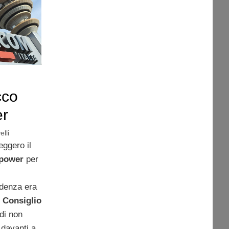
cco
er
lli
eggero il
 power
per
edenza era
l
Consiglio
di non
 davanti a