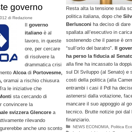
te governo
Resta alta la tensione sulla s
politica italiana, dopo che
Silv
2012
di
Redazione
Berlusconi
ha deciso di dare
Il
governo
spallata all’esecutivo in caric
italiano
è al
sostenendo che il paese è or
lavoro, in queste
“sull’orlo del baratro”.
Il gove
ore, per cercare
ha perso la fiducia al Senat
di risolvere la
alla fine ha incassato la doppi
drammatica crisi
sul Dl Sviluppo (al Senato) e s
imento
Alcoa
di
Portovesme,
costi della politica (alla Camer
,
oramai a rischio chiusura
entrambi i casi il Pdl ha decis
ra le iniziative che
astenersi dalla votazione, fa
Monti
sta cercando di
mancare il suo appoggio al g
r convincere la
tecnico. Brutte notizie poi dal 
nale svizzera Glencore
a
finanziario.
attivamente rilevando
Categorie
NEWS ECONOMIA
,
Politica E
figurerebbe anche uno sconto