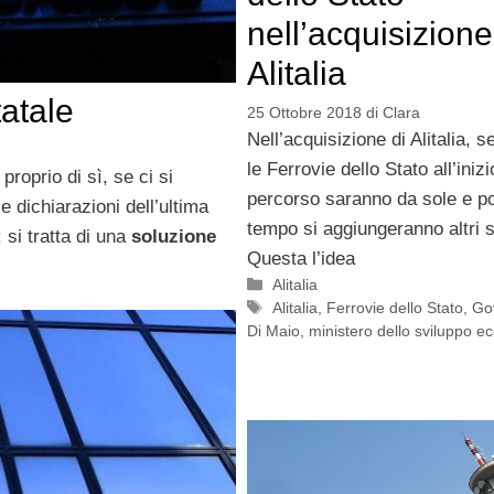
nell’acquisizione
Alitalia
tatale
25 Ottobre 2018
di
Clara
Nell’acquisizione di Alitalia, 
le Ferrovie dello Stato all’inizi
roprio di sì, se ci si
percorso saranno da sole e po
e dichiarazioni dell’ultima
tempo si aggiungeranno altri s
si tratta di una
soluzione
Questa l’idea
Categorie
Alitalia
Tag
Alitalia
,
Ferrovie dello Stato
,
Go
Di Maio
,
ministero dello sviluppo 