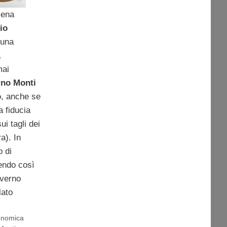
cena
io
 una
a
mai
rno Monti
o
, anche se
a fiducia
ui tagli dei
a). In
o di
cendo così
overno
lato
conomica