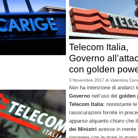
Telecom Italia,
Governo all’atta
con golden pow
3 Novembre 2017
di
Valentina Cerve
Non ha intenzione di andarci l
Governo
nell’uso del
golden
Telecom Italia:
nonostante le
rassicurazioni fornite in prec
apparso alquanto chiaro che i
dei Ministri
avesse in mente 
rimanere con le mani in mano