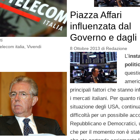
Piazza Affari
influenzata dal
Governo e dagl
ti
telecom italia
,
Vivendi
8 Ottobre 2013
di
Redazione
L’
insta
politi
questi
americ
principali fattori che stanno i
i mercati italiani. Per quanto r
situazione degli USA, continu
difficoltà per un possibile acc
Repubblicano e Democratici, 
che per il momento non è stat