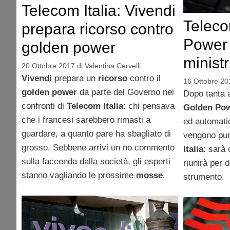
Telecom Italia: Vivendi
Teleco
prepara ricorso contro
Power 
golden power
ministr
20 Ottobre 2017
di
Valentina Cervelli
Vivendi
prepara un
ricorso
contro il
16 Ottobre 20
golden power
da parte del Governo nei
Dopo tanta a
confronti di
Telecom Italia
: chi pensava
Golden Po
che i francesi sarebbero rimasti a
ed automatic
guardare, a quanto pare ha sbagliato di
vengono punt
grosso. Sebbene arrivi un no commento
Italia
: sarà 
sulla faccenda dalla società, gli esperti
riunirà per d
stanno vagliando le prossime
mosse
.
strumento.