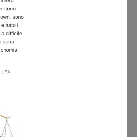
intero
rritorio
down, sono
e tutto il
 difficile
n serio
economia
,
USA