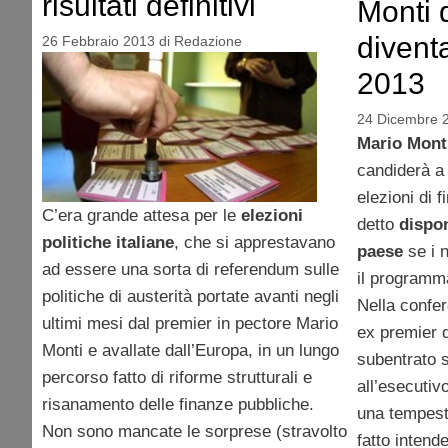
risultati definitivi
Monti 
divent
26 Febbraio 2013
di
Redazione
2013
24 Dicembre 
Mario Mont
candiderà a
elezioni di 
C’era grande attesa per le
elezioni
detto
dispon
politiche italiane
, che si apprestavano
paese
se i 
ad essere una sorta di referendum sulle
il programma
politiche di austerità portate avanti negli
Nella confer
ultimi mesi dal premier in pectore Mario
ex premier 
Monti e avallate dall’Europa, in un lungo
subentrato s
percorso fatto di riforme strutturali e
all’esecutiv
risanamento delle finanze pubbliche.
una tempesta
Non sono mancate le sorprese (stravolto
fatto intend