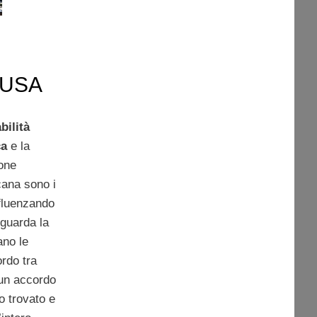
i USA
bilità
ca
e la
one
ana sono i
nfluenzando
iguarda la
ano le
ordo tra
un accordo
o trovato e