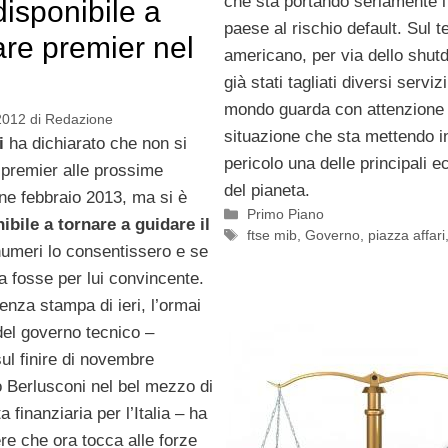
che sta portando seriamente l’
disponibile a
paese al rischio default. Sul te
are premier nel
americano, per via dello shut
già stati tagliati diversi servizi 
mondo guarda con attenzione la
2012
di
Redazione
situazione che sta mettendo i
i
ha dichiarato che non si
pericolo una delle principali 
 premier alle prossime
del pianeta.
fine febbraio 2013, ma si è
Categorie
Primo Piano
ibile a tornare a guidare il
Tag
ftse mib
,
Governo
,
piazza affari
numeri lo consentissero e se
 fosse per lui convincente.
enza stampa di ieri, l’ormai
del governo tecnico –
ul finire di novembre
o Berlusconi nel bel mezzo di
 finanziaria per l’Italia – ha
ere che ora tocca alle forze