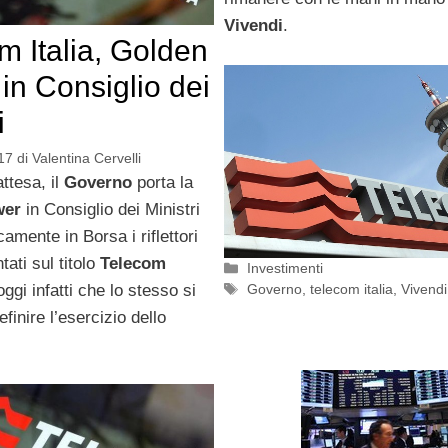
Vivendi
.
m Italia, Golden
in Consiglio dei
i
17
di
Valentina Cervelli
ttesa, il
Governo
porta la
wer
in Consiglio dei Ministri
amente in Borsa i riflettori
ati sul titolo
Telecom
Categorie
Investimenti
Tag
Governo
,
telecom italia
,
Vivendi
oggi infatti che lo stesso si
efinire l’esercizio dello