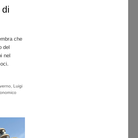
 di
sembra che
o del
i nel
oci.
verno
,
Luigi
economico