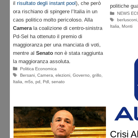
il
risultato degli instant pool
), che però
politiche gu
ora rischiano di spingere l’Italia in un
Categorie
NEWS EC
caos politico molto pericoloso. Alla
Tag
berlusconi
Italia
,
Monti
Camera
la coalizione di centro-sinistra
Pd-Sel ha ottenuto il premio di
maggioranza per una manciata di voti,
mentre al
Senato
non è stata raggiunta
la maggioranza assoluta.
Categorie
Politica Economica
Tag
Bersani
,
Camera
,
elezioni
,
Governo
,
grillo
,
Italia
,
m5s
,
pd
,
Pdl
,
senato
Crisi 