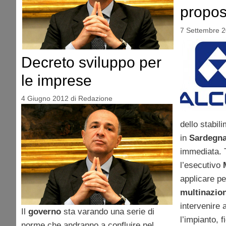
propos
7 Settembre 
Decreto sviluppo per
le imprese
4 Giugno 2012
di
Redazione
dello stabil
in
Sardegna
immediata. T
l’esecutivo
applicare pe
multinazio
intervenire 
Il
governo
sta varando una serie di
l’impianto, 
norme che andranno a confluire nel