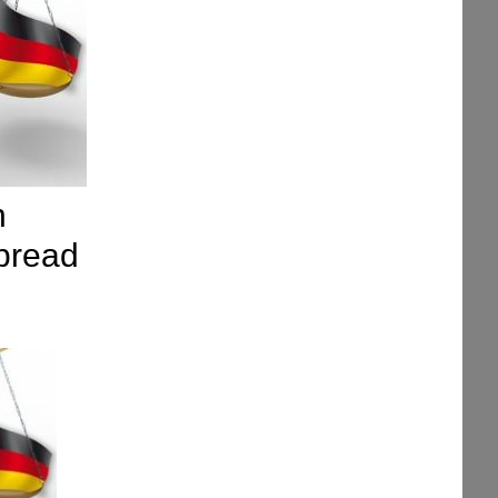
n
spread