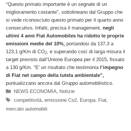
“Questo primato importante è un segnale di un
miglioramento costante”, sottolineano dal Gruppo che
si vede riconosciuto questo primato per il quarto anno
consecutivo. Infatti, precisa il management,
negli
ultimi 4 anni Fiat Automobiles ha ridotto le proprie
emissioni medie del 10%,
portandosi da 137,3 a
123,1 g/Km di CO
, e superando così di larga misura il
2
target previsto dall’Unione Europea per il 2015, fissato
a 130 g/Km. “E’ un risultato che testimonia
l’impegno
di Fiat nel campo della tutela ambientale”,
puntualizzano ancora dal Gruppo automobilistico.
Categorie
NEWS ECONOMIA
,
Notizie
Tag
competitività
,
emissione Co2
,
Europa
,
Fiat
,
mercato automobili