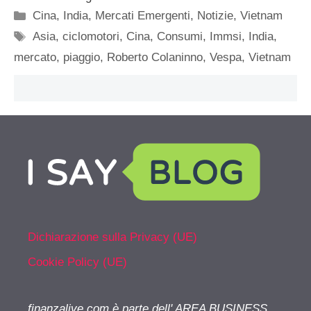
Categorie
Cina
,
India
,
Mercati Emergenti
,
Notizie
,
Vietnam
Tag
Asia
,
ciclomotori
,
Cina
,
Consumi
,
Immsi
,
India
,
mercato
,
piaggio
,
Roberto Colaninno
,
Vespa
,
Vietnam
Dichiarazione sulla Privacy (UE)
Cookie Policy (UE)
finanzalive.com è parte dell' AREA BUSINESS