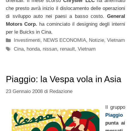
orientali. Il mese scorso
Chrysler LLC
ha affermato
che presto avrà inizio il dislocamento delle operazioni
di sviluppo auto nei paesi a basso costo.
General
Motors Corp.
ha cominciato il designing degli interni
per le Buicks in Cina.
Categorie
Investimenti
,
NEWS ECONOMIA
,
Notizie
,
Vietnam
Tag
Cina
,
honda
,
nissan
,
renault
,
Vietnam
Piaggio: la Vespa vola in Asia
23 Gennaio 2008
di
Redazione
Il gruppo
Piaggio
punta ai
mercati