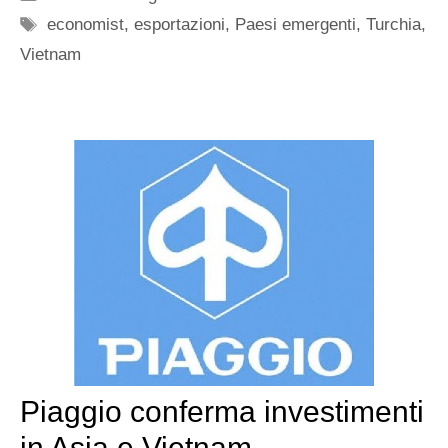
Tag
economist
,
esportazioni
,
Paesi emergenti
,
Turchia
,
Vietnam
Piaggio conferma investimenti
in Asia e Vietnam