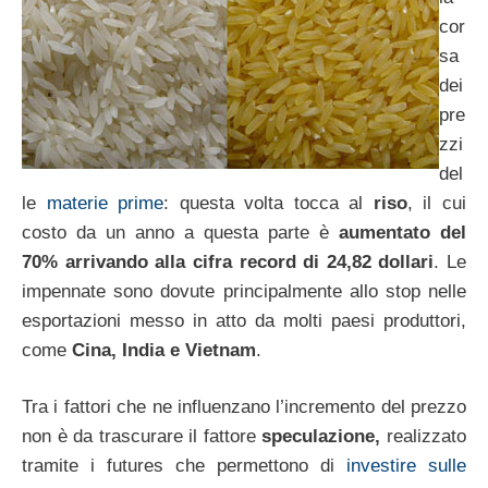
cor
sa
dei
pre
zzi
del
le
materie prime
: questa volta tocca al
riso
, il cui
costo da un anno a questa parte è
aumentato del
70% arrivando alla cifra record di 24,82 dollari
. Le
impennate sono dovute principalmente allo stop nelle
esportazioni messo in atto da molti paesi produttori,
come
Cina, India e Vietnam
.
Tra i fattori che ne influenzano l’incremento del prezzo
non è da trascurare il fattore
speculazione,
realizzato
tramite i futures che permettono di
investire sulle