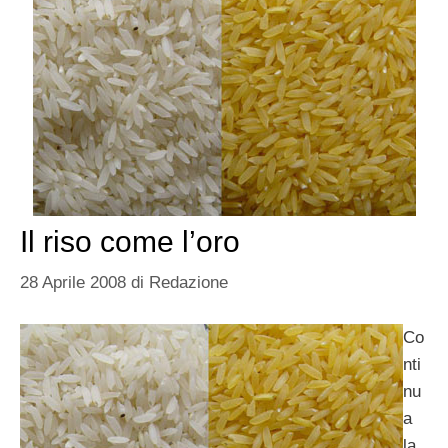
Il riso come l’oro
28 Aprile 2008
di
Redazione
Co
nti
nu
a
la