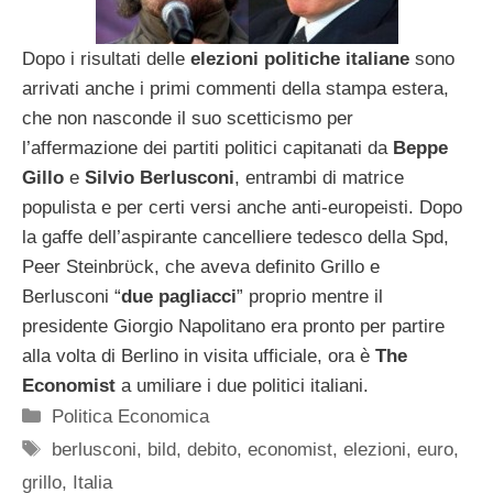
Dopo i risultati delle
elezioni politiche italiane
sono
arrivati anche i primi commenti della stampa estera,
che non nasconde il suo scetticismo per
l’affermazione dei partiti politici capitanati da
Beppe
Gillo
e
Silvio Berlusconi
, entrambi di matrice
populista e per certi versi anche anti-europeisti. Dopo
la gaffe dell’aspirante cancelliere tedesco della Spd,
Peer Steinbrϋck, che aveva definito Grillo e
Berlusconi “
due pagliacci
” proprio mentre il
presidente Giorgio Napolitano era pronto per partire
alla volta di Berlino in visita ufficiale, ora è
The
Economist
a umiliare i due politici italiani.
Categorie
Politica Economica
Tag
berlusconi
,
bild
,
debito
,
economist
,
elezioni
,
euro
,
grillo
,
Italia