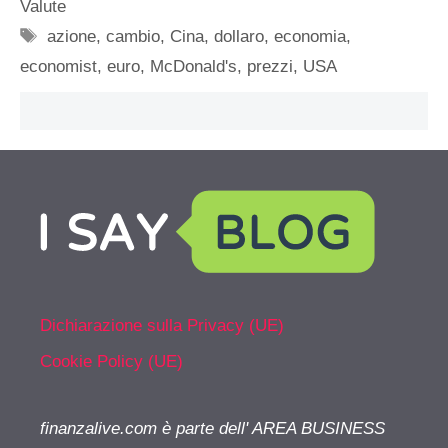
Valute
Tag
azione
,
cambio
,
Cina
,
dollaro
,
economia
,
economist
,
euro
,
McDonald's
,
prezzi
,
USA
Dichiarazione sulla Privacy (UE)
Cookie Policy (UE)
finanzalive.com è parte dell' AREA BUSINESS