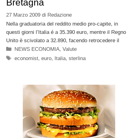
Bretagna
27 Marzo 2009
di
Redazione
Nella graduatoria del reddito medio pro-capite, in
questi giorni l’Italia é a 35.390 euro, mentre il Regno
Unito è scivolato a 32.890, facendo retrocedere il
Categorie
NEWS ECONOMIA
,
Valute
Tag
economist
,
euro
,
Italia
,
sterlina