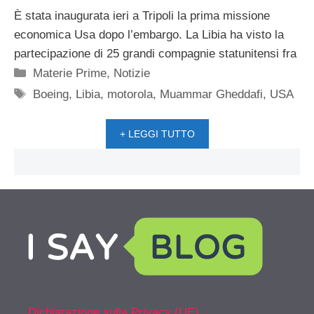
È stata inaugurata ieri a Tripoli la prima missione
economica Usa dopo l’embargo. La Libia ha visto la
partecipazione di 25 grandi compagnie statunitensi fra
Categorie
Materie Prime
,
Notizie
Tag
Boeing
,
Libia
,
motorola
,
Muammar Gheddafi
,
USA
+ LEGGI TUTTO
Dichiarazione sulla Privacy (UE)