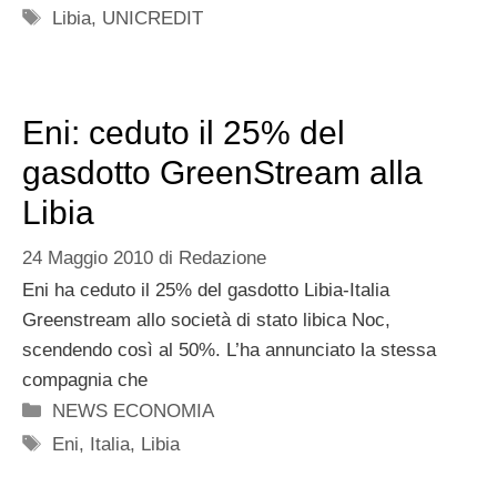
Tag
Libia
,
UNICREDIT
Eni: ceduto il 25% del
gasdotto GreenStream alla
Libia
24 Maggio 2010
di
Redazione
Eni ha ceduto il 25% del gasdotto Libia-Italia
Greenstream allo società di stato libica Noc,
scendendo così al 50%. L’ha annunciato la stessa
compagnia che
Categorie
NEWS ECONOMIA
Tag
Eni
,
Italia
,
Libia