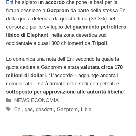
Eni
ha siglato un
accordo
che pone le basi per la
futura cessione a
Gazprom
da parte della stessa Eni
della quota detenuta da quest’ultima (33,3%) nel
consorzio per lo sviluppo del
giacimento petrolifero
libico di
Elephant
, nella zona desertica sud
occidentale a quasi 800 chilometri da
Tripoli
.
Lo comunica una nota dell’Eni secondo la quale la
quota ceduta a Gazprom è stata
valutata circa 170
milioni di dollari
. “L’accordo – aggiunge ancora il
comunicato – sarà firmato nelle sedi competenti e
sottoposto per approvazione alle autorità libiche
“.
Categorie
NEWS ECONOMIA
Tag
Eni
,
gas
,
gasdotti
,
Gazprom
,
Libia