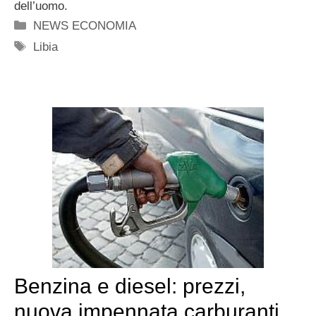
dell’uomo.
Categorie
NEWS ECONOMIA
Tag
Libia
Benzina e diesel: prezzi,
nuova impennata carburanti