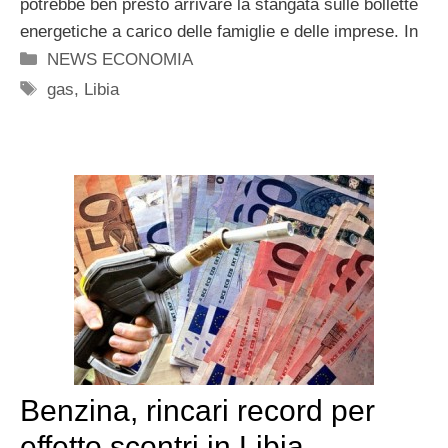
potrebbe ben presto arrivare la stangata sulle bollette
energetiche a carico delle famiglie e delle imprese. In
Categorie
NEWS ECONOMIA
Tag
gas
,
Libia
Benzina, rincari record per
effetto scontri in Libia