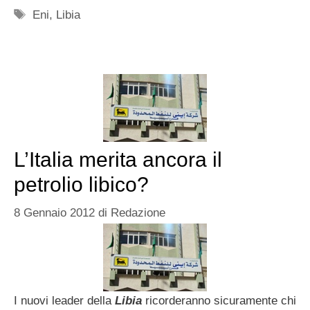
Tag
Eni
,
Libia
L’Italia merita ancora il
petrolio libico?
8 Gennaio 2012
di
Redazione
I nuovi leader della
Libia
ricorderanno sicuramente chi