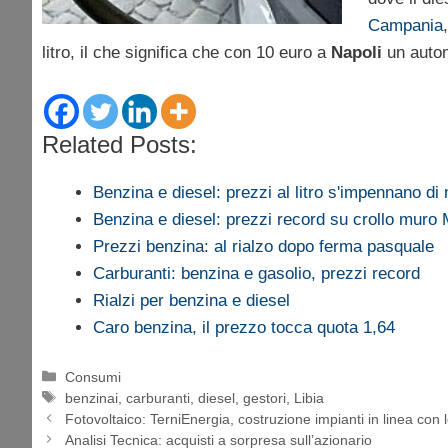
Campania
litro, il che significa che con 10 euro a
Napoli
un automo
Related Posts:
Benzina e diesel: prezzi al litro s'impennano di
Benzina e diesel: prezzi record su crollo muro
Prezzi benzina: al rialzo dopo ferma pasquale
Carburanti: benzina e gasolio, prezzi record
Rialzi per benzina e diesel
Caro benzina, il prezzo tocca quota 1,64
Categorie
Consumi
Tag
benzinai
,
carburanti
,
diesel
,
gestori
,
Libia
Fotovoltaico: TerniEnergia, costruzione impianti in linea con 
Analisi Tecnica: acquisti a sorpresa sull’azionario