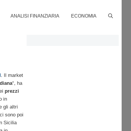
ANALISI FINANZIARIA
ECONOMIA
l
. Il market
idiana
“, ha
ei
prezzi
o in
gli altri
ci sono poi
 Sicilia
a in