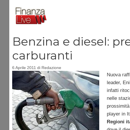
Vai
al
contenuto
Benzina e diesel: p
carburanti
6 Aprile 2011
di
Redazione
Nuova raffi
leader, Eni
infatti rit
nelle stazi
prossimità 
player in I
Regioni it
dove il die