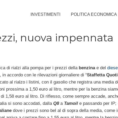
INVESTIMENTI
POLITICA ECONOMICA
rezzi, nuova impennata
ca di rialzi alla pompa per i prezzi della
benzina
e del
diese
, in accordo con le rilevazioni giornaliere di “
Staffetta Quot
occato al rialzo i listini, con il gasolio che registra una media d
oni prossima a 1,50 euro al litro, mentre per la benzina siam
di 1,58 euro al litro. Di riflesso, come sempre accade, anche 
talia si sono accodati, dalla
Q8
a
Tamoil
e passando per IP; 
aliane
dove i prezzi sono bel al di sopra della media, come in
sel arriva a costare fino a 1,55 euro al litro, mentre la benzin