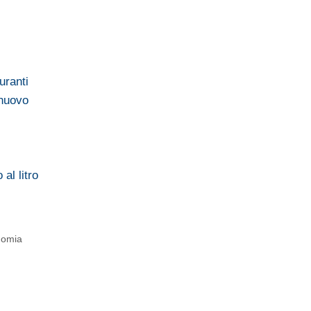
uranti
 nuovo
al litro
onomia