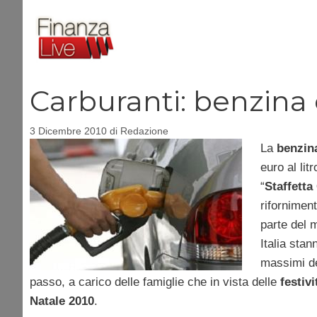
Vai
al
contenuto
Carburanti: benzina 
3 Dicembre 2010
di
Redazione
La
benzin
euro al lit
“
Staffetta
rifornimen
parte del 
Italia stan
massimi de
passo, a carico delle famiglie che in vista delle
festivi
Natale 2010
.