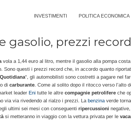
INVESTIMENTI
POLITICA ECONOMICA
e gasolio, prezzi recor
a
vola a 1,44 euro al litro, mentre il gasolio alla pompa costa
ro. Sono questi i prezzi record che, in accordo quanto riporta
 Quotidiana
“, gli automobilisti sono costretti a pagare nel fare
to di
carburante
. Come al solito dopo il ritocco verso l’alto de
market leader
Eni
tutte le altre
compagnie petrolifere
che op
no via via rivedendo al rialzo i prezzi. La
benzina
verde torna
gli ultimi sei mesi con conseguenti
ripercussioni
negative,
tà
si metteranno in viaggio con la vettura privata per le
vaca