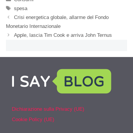
Tag
spesa
Crisi energetica globale, allarme del Fondo
Monetario Internazionale
Apple, lascia Tim Cook e arriva John Ternus
Dichiarazione sulla Privacy (UE)
Cookie Policy (UE)