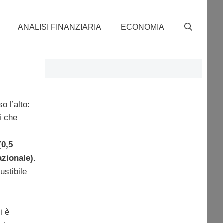
ANALISI FINANZIARIA
ECONOMIA
 l’alto:
i che
(0,5
azionale)
.
ustibile
i è