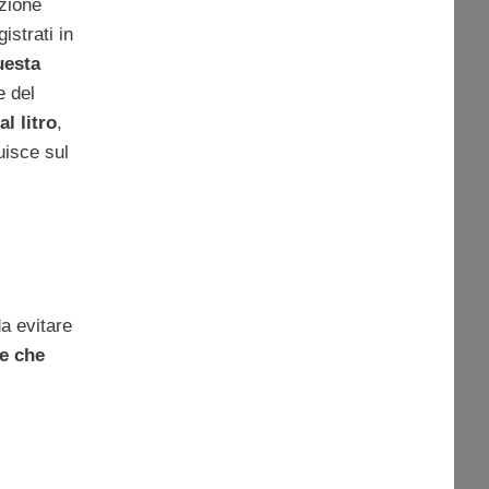
zione
strati in
uesta
e del
al litro
,
uisce sul
a evitare
ee che