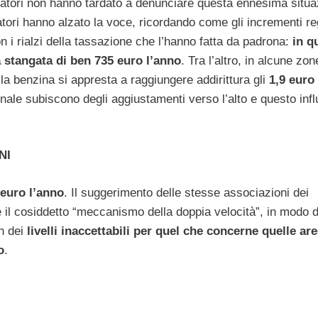
matori non hanno tardato a denunciare questa ennesima situa
ri hanno alzato la voce, ricordando come gli incrementi regi
 i rialzi della tassazione che l’hanno fatta da padrona:
in q
 stangata di ben 735 euro l’anno
. Tra l’altro, in alcune zon
 la benzina si appresta a raggiungere addirittura gli
1,9 euro 
ionale subiscono degli aggiustamenti verso l’alto e questo infl
NI
 euro l’anno
. Il suggerimento delle stesse associazioni dei
e il cosiddetto “meccanismo della doppia velocità”, in modo d
on dei
livelli inaccettabili per quel che concerne quelle ar
o
.