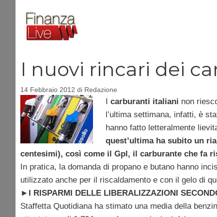
Vai
al
contenuto
I nuovi rincari dei c
14 Febbraio 2012
di
Redazione
I
carburanti italiani
non riesco
l’ultima settimana, infatti, è s
hanno fatto letteralmente lievit
quest’ultima ha subito un ria
centesimi), così come il Gpl, il carburante che fa r
In pratica, la domanda di propano e butano hanno incis
utilizzato anche per il riscaldamento e con il gelo di 
►
I RISPARMI DELLE LIBERALIZZAZIONI SECO
Staffetta Quotidiana ha stimato una media della benzina