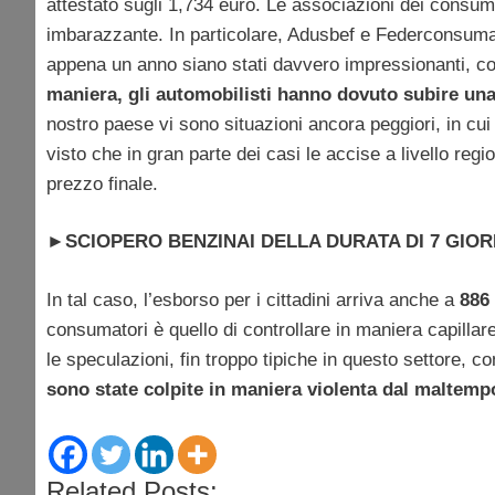
attestato sugli 1,734 euro. Le associazioni dei consu
imbarazzante. In particolare, Adusbef e Federconsumato
appena un anno siano stati davvero impressionanti, con
maniera, gli automobilisti hanno dovuto subire una
nostro paese vi sono situazioni ancora peggiori, in cui
visto che in gran parte dei casi le accise a livello reg
prezzo finale.
►
SCIOPERO BENZINAI DELLA DURATA DI 7 GIOR
In tal caso, l’esborso per i cittadini arriva anche a
886
consumatori è quello di controllare in maniera capillar
le speculazioni, fin troppo tipiche in questo settore, c
sono state colpite in maniera violenta dal maltemp
Related Posts: