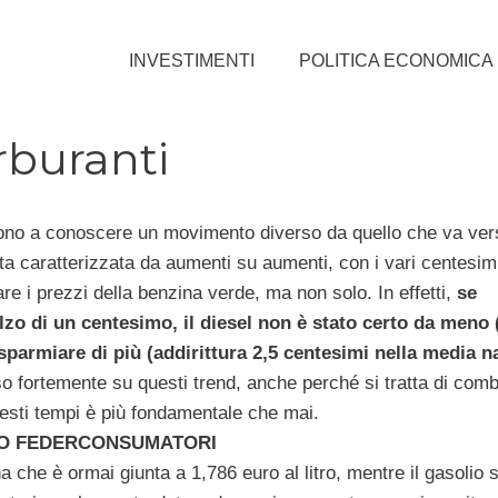
INVESTIMENTI
POLITICA ECONOMICA
arburanti
no a conoscere un movimento diverso da quello che va verso
tata caratterizzata da aumenti su aumenti, con i vari centesim
are i prezzi della benzina verde, ma non solo. In effetti,
se
lzo di un centesimo, il diesel non è stato certo da meno 
isparmiare di più (addirittura 2,5 centesimi nella media n
o fortemente su questi trend, anche perché si tratta di comb
questi tempi è più fondamentale che mai.
NDO FEDERCONSUMATORI
 che è ormai giunta a 1,786 euro al litro, mentre il gasolio s