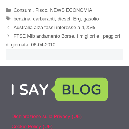
Categorie
Consumi
,
Fisco
,
NEWS ECONOMIA
Tag
benzina
,
carburanti
,
diesel
,
Erg
,
gasolio
Australia alza tassi interesse a 4,25%
FTSE Mib andamento Borse, i migliori e i peggiori
di giornata: 06-04-2010
Dichiarazione sulla Privacy (UE)
Cookie Policy (UE)