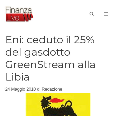
Vai
al
ME
contenuto
Eni: ceduto il 25%
del gasdotto
GreenStream alla
Libia
24 Maggio 2010
di
Redazione