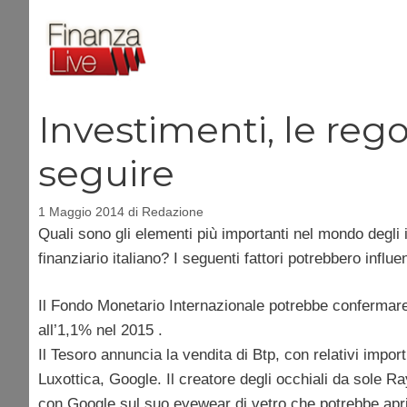
Vai
al
contenuto
Investimenti, le reg
seguire
1 Maggio 2014
di
Redazione
Quali sono gli elementi più importanti nel mondo degli 
finanziario italiano? I seguenti fattori potrebbero influ
Il Fondo Monetario Internazionale potrebbe confermare 
all’1,1% nel 2015 .
Il Tesoro annuncia la vendita di Btp, con relativi import
Luxottica, Google. Il creatore degli occhiali da sole R
con Google sul suo eyewear di vetro che potrebbe apr