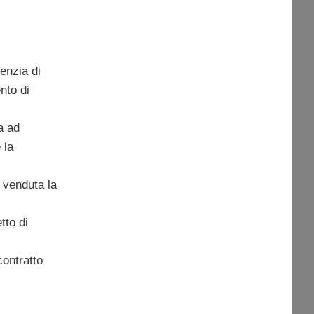
enzia di
nto di
a ad
 la
 venduta la
tto di
contratto