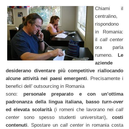
Chiami il
centralino,
rispondono
in Romania:
il
call center
ora parla
rumeno.
Le
aziende
desiderano diventare più competitive riallocando
alcune attività nei paesi emergenti
. Precisamente i
benefici dell’ outsourcing in Romania
sono:
personale preparato e con un’ottima
padronanza della lingua italiana, basso
turn-over
ed elevata scolarità
(i romeni che lavorano nei
call
center
sono spesso studenti universitari),
costi
contenuti
. Spostare un
call center
in romania costa