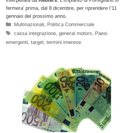
interpellata da
Reuters.
L’impianto di Pomigliano si
fermera’ prima, dal 8 dicembre, per riprendere l’11
gennaio del prossimo anno.
Categorie
Multinazionali
,
Politica Commerciale
Tag
cassa integrazione
,
general motors
,
Paesi
emergenti
,
target
,
termini imerese