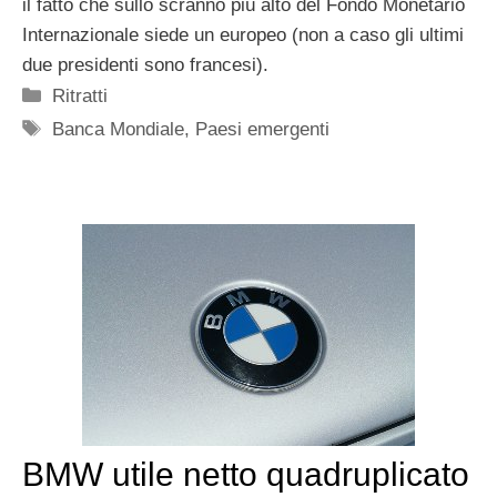
il fatto che sullo scranno più alto del Fondo Monetario
Internazionale siede un europeo (non a caso gli ultimi
due presidenti sono francesi).
Categorie
Ritratti
Tag
Banca Mondiale
,
Paesi emergenti
BMW utile netto quadruplicato