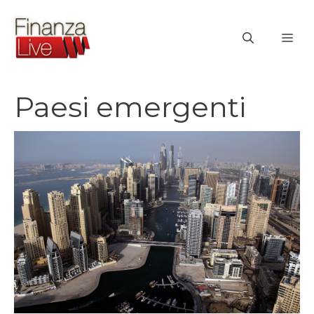
Vai
al
ME
contenuto
Paesi emergenti