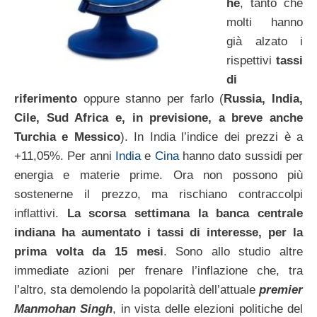
he
, tanto che
molti hanno
già alzato i
rispettivi
tassi
di
riferimento
oppure stanno per farlo (
Russia, India,
Cile, Sud Africa e, in previsione, a breve anche
Turchia e Messico
). In India l’indice dei prezzi è a
+11,05%. Per anni
India
e
Cina
hanno dato sussidi per
energia e materie prime. Ora non possono più
sostenerne il prezzo, ma rischiano contraccolpi
inflattivi.
La scorsa settimana la banca centrale
indiana ha aumentato i tassi di interesse, per la
prima volta da 15 mesi
. Sono allo studio altre
immediate azioni per frenare l’inflazione che, tra
l’altro, sta demolendo la popolarità dell’attuale
premier
Manmohan Singh
, in vista delle elezioni politiche del