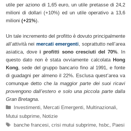
utile per aziono di 1,65 euro, un utile pretasse di 24,2
milioni di dollari (+10%) ed un utile operativo a 13,6
milioni
(+21%
).
Un tale incremento del profitto è dovuto principalmente
all’attività nei
mercati emergenti
, soprattutto nell’area
asiatica, dove
i profitti sono cresciuti del 70%
. In
questo dato non è stata ovviamente calcolata
Hong
Kong
, sede del gruppo bancario fino al 1991, e fonte
di guadagni per almeno il 22%. Esclusa quest’area va
comunque detto che
la maggior parte dei suoi ricavi
provengono dall’estero e solo una piccola parte dalla
Gran Bretagna
.
Categorie
Investimenti
,
Mercati Emergenti
,
Multinazionali
,
Mutui subprime
,
Notizie
Tag
banche francesi
,
crisi mutui subprime
,
hsbc
,
Paesi