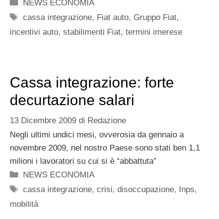
Categorie
NEWS ECONOMIA
Tag
cassa integrazione
,
Fiat auto
,
Gruppo Fiat
,
incentivi auto
,
stabilimenti Fiat
,
termini imerese
Cassa integrazione: forte
decurtazione salari
13 Dicembre 2009
di
Redazione
Negli ultimi undici mesi, ovverosia da gennaio a
novembre 2009, nel nostro Paese sono stati ben 1,1
milioni i lavoratori su cui si è “abbattuta”
Categorie
NEWS ECONOMIA
Tag
cassa integrazione
,
crisi
,
disoccupazione
,
Inps
,
mobilità