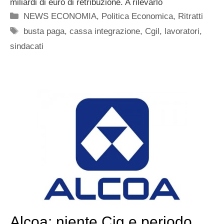
miliardi di euro di retribuzione. A rilevarlo
Categorie
NEWS ECONOMIA
,
Politica Economica
,
Ritratti
Tag
busta paga
,
cassa integrazione
,
Cgil
,
lavoratori
,
sindacati
Alcoa: niente Cig e periodo