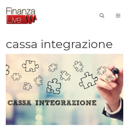
Vai
al
ME
contenuto
cassa integrazione