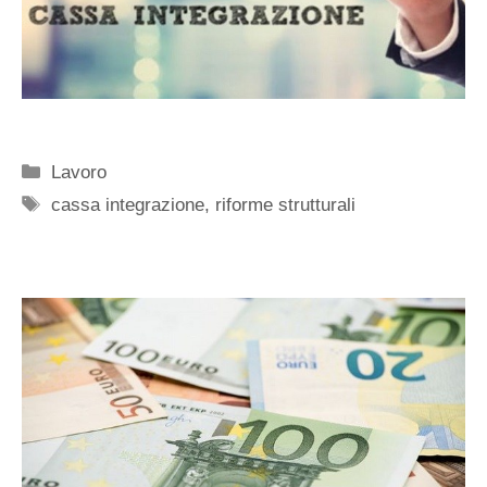
Categorie
Lavoro
Tag
cassa integrazione
,
riforme strutturali