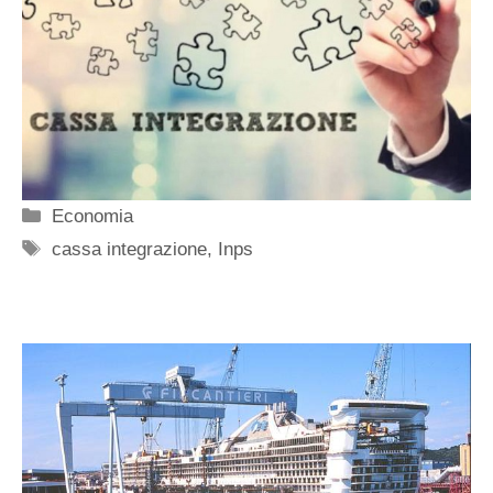
Categorie
Economia
Tag
cassa integrazione
,
Inps