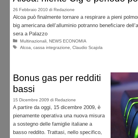
26 Febbraio 2010
di
Redazione
Alcoa può finalmente tornare a respirare a pieni polmon
big americana dell’alluminio potranno beneficiare dell’
sera a Palazzo
Categorie
Multinazionali
,
NEWS ECONOMIA
Tag
Alcoa
,
cassa integrazione
,
Claudio Scajola
Bonus gas per redditi
bassi
15 Dicembre 2009
di
Redazione
A partire da oggi, 15 dicembre 2009, è
pienamente operativa una nuova misura
a sostegno delle famiglie italiane a
basso reddito. Trattasi, nello specifico,