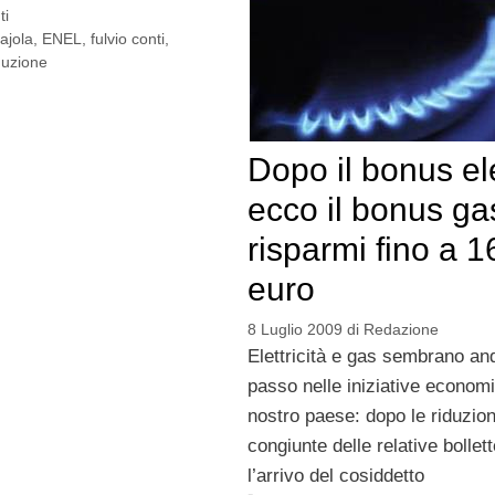
ti
ajola
,
ENEL
,
fulvio conti
,
duzione
Dopo il bonus ele
ecco il bonus ga
risparmi fino a 1
euro
8 Luglio 2009
di
Redazione
Elettricità e gas sembrano and
passo nelle iniziative econom
nostro paese: dopo le riduzion
congiunte delle relative bollett
l’arrivo del cosiddetto