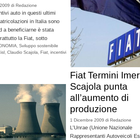
 2009
di
Redazione
tivi auto in questi ultimi
tricolazioni in Italia sono
d a beneficiarne è stata
attutto la Fiat, sotto
ONOMIA
,
Sviluppo sostenibile
isl
,
Claudio Scajola
,
Fiat
,
incentivi
Fiat Termini Ime
Scajola punta
all’aumento di
produzione
1 Dicembre 2009
di
Redazione
L’Unrae (Unione Nazionale
Rappresentanti Autoveicoli Es