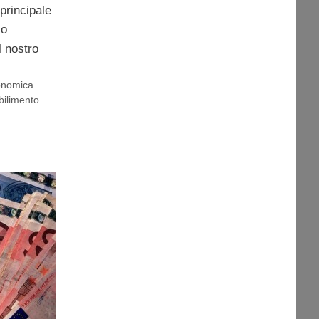
principale
lo
l nostro
conomica
bilimento