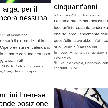
cinquant’anni
arga: per il
5 Gennaio 2010
di
Redazione
ncora nessuna
Le stime preliminari dell’Istat
luce un’interessante tendenza
che riguarda l’andamento dell’
2009
di
Redazione
quest’ultima avrebbe infatti co
re sarà il giorno dell’ultima
suo livello più basso dal
 Cipe prevista nel calendario
Categorie
Consumi
,
NEWS ECONOMIA
,
P
ià si parte con una certezza
Economica
giante: infatti,
Tag
Claudio Scajola
,
Codacons
,
con
ONOMIA
,
Politica Economica
consumi
,
ISTAT
ga
,
Cipe
,
Claudio Scajola
Termini Imerese:
rende posizione