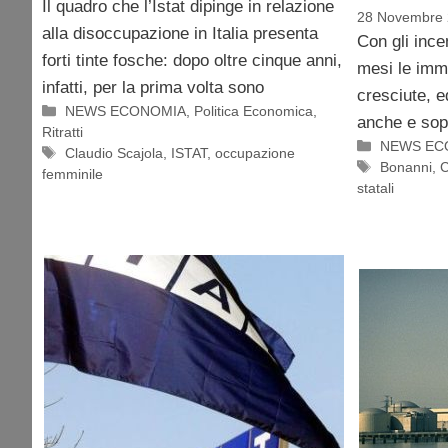
Il quadro che l’Istat dipinge in relazione
28 Novembre
alla disoccupazione in Italia presenta
Con gli incen
forti tinte fosche: dopo oltre cinque anni,
mesi le imma
infatti, per la prima volta sono
cresciute, e
Categorie
NEWS ECONOMIA
,
Politica Economica
,
anche e sopr
Ritratti
Categorie
NEWS EC
Tag
Claudio Scajola
,
ISTAT
,
occupazione
Tag
Bonanni
,
C
femminile
statali