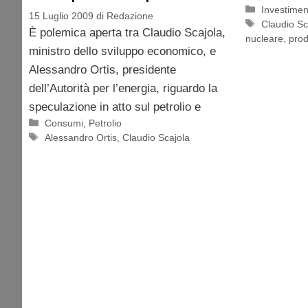
Categorie
Investimen
15 Luglio 2009
di
Redazione
Tag
Claudio Sc
È polemica aperta tra Claudio Scajola,
nucleare
,
pro
ministro dello sviluppo economico, e
Alessandro Ortis, presidente
dell’Autorità per l’energia, riguardo la
speculazione in atto sul petrolio e
Categorie
Consumi
,
Petrolio
Tag
Alessandro Ortis
,
Claudio Scajola