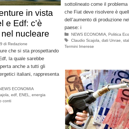
sottolineato come il problema 
enture in vista
che Fiat deve risolvere è quel
dell’aumento di produzione ne
l e Edf: c’è
paese: i
a nel nucleare
Categorie
NEWS ECONOMIA
,
Politica E
Tag
Claudio Scajola
,
dati Unrae
,
sta
09
di
Redazione
Termini Imerese
ture che si sta prospettando
Edf, la quale sarebbe
rta anche a tutti gli
ergetici italiani, rappresenta
NEWS ECONOMIA
ajola
,
edf
,
ENEL
,
energia
o conti