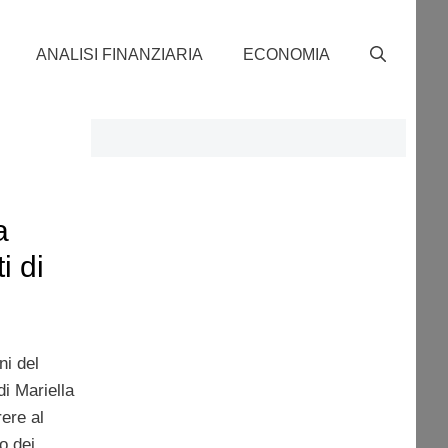
ANALISI FINANZIARIA
ECONOMIA
a
i di
ni del
i Mariella
ere al
o dei