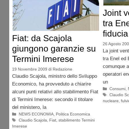
Joint v
tra Ene
fiduci
Fiat: da Scajola
26 Agosto 20
giungono garanzie su
La joint ven
Termini Imerese
tra Enel ed 
comunque ape
19 Novembre 2009
di
Redazione
operatori en
Claudio Scajola, ministro dello Sviluppo
un
Economico, ha provveduto a chiarire
Categorie
Consumi
,
alcuni punti relativi allo stabilimento Fiat
Tag
Claudio Sc
di Termini Imerese: secondo il titolare
nucleare
,
fulvi
del ministero, la
Categorie
NEWS ECONOMIA
,
Politica Economica
Tag
Claudio Scajola
,
Fiat
,
stabilimento Termini
Imerese