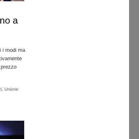
 no a
ti i modi ma
ativamente
l prezzo
i
,
Unione