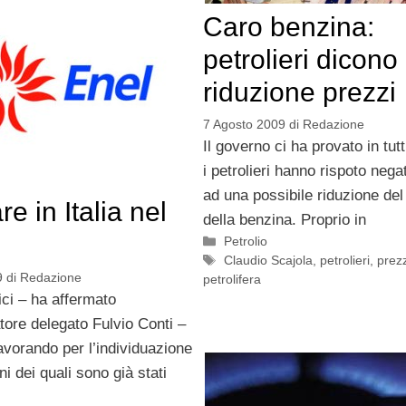
Caro benzina:
petrolieri dicono
riduzione prezzi
7 Agosto 2009
di
Redazione
Il governo ci ha provato in tut
i petrolieri hanno rispoto neg
ad una possibile riduzione de
e in Italia nel
della benzina. Proprio in
Categorie
Petrolio
Tag
Claudio Scajola
,
petrolieri
,
prezz
9
di
Redazione
petrolifera
nici – ha affermato
tore delegato Fulvio Conti –
avorando per l’individuazione
uni dei quali sono già stati