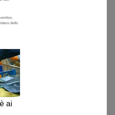
ventivo
,
istero dello
 è ai