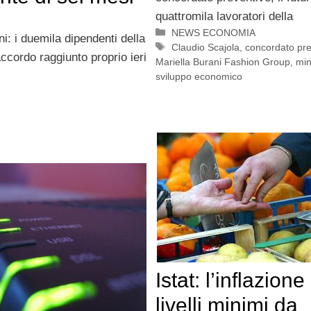
quattromila lavoratori della
Categorie
NEWS ECONOMIA
i: i duemila dipendenti della
Tag
Claudio Scajola
,
concordato pre
accordo raggiunto proprio ieri
Mariella Burani Fashion Group
,
min
sviluppo economico
Istat: l’inflazione
livelli minimi da