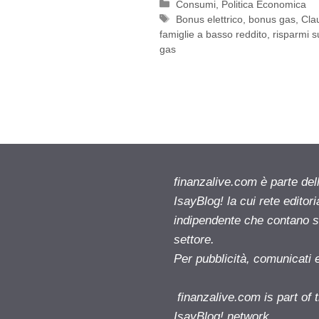
Categorie
Consumi
,
Politica Economica
Tag
Bonus elettrico
,
bonus gas
,
Cla
famiglie a basso reddito
,
risparmi su
gas
finanzalive.com è parte d
IsayBlog! la cui rete editor
indipendente che contano su
settore.
Per pubblicità, comunicati 
finanzalive.com is part o
IsayBlog! network.