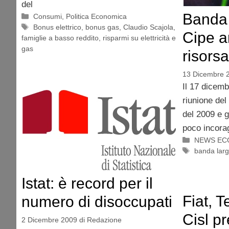
del
Banda l
Categorie
Consumi
,
Politica Economica
Tag
Bonus elettrico
,
bonus gas
,
Claudio Scajola
,
Cipe a
famiglie a basso reddito
,
risparmi su elettricità e
gas
risorsa
13 Dicembre 
Il 17 dicemb
riunione del
del 2009 e g
poco incorag
Categorie
NEWS EC
Tag
banda lar
Istat: è record per il
Fiat, 
numero di disoccupati
Cisl p
2 Dicembre 2009
di
Redazione