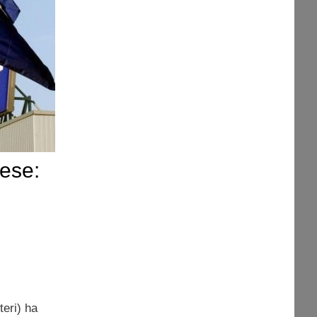
rese:
teri) ha