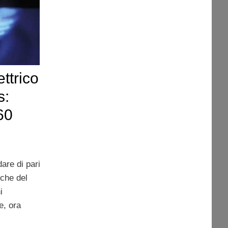
ttrico
s:
60
are di pari
iche del
i
e, ora