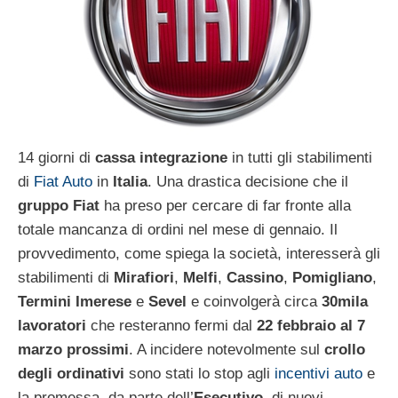
14 giorni di
cassa integrazione
in tutti gli stabilimenti
di
Fiat Auto
in
Italia
. Una drastica decisione che il
gruppo Fiat
ha preso per cercare di far fronte alla
totale mancanza di ordini nel mese di gennaio. Il
provvedimento, come spiega la società, interesserà gli
stabilimenti di
Mirafiori
,
Melfi
,
Cassino
,
Pomigliano
,
Termini Imerese
e
Sevel
e coinvolgerà circa
30mila
lavoratori
che resteranno fermi dal
22 febbraio al 7
marzo prossimi
. A incidere notevolmente sul
crollo
degli ordinativi
sono stati lo stop agli
incentivi auto
e
la promessa, da parte dell’
Esecutivo
, di nuovi