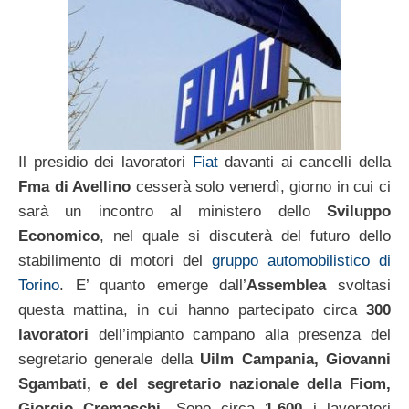
Il presidio dei lavoratori
Fiat
davanti ai cancelli della
Fma di Avellino
cesserà solo venerdì, giorno in cui ci
sarà un incontro al ministero dello
Sviluppo
Economico
, nel quale si discuterà del futuro dello
stabilimento di motori del
gruppo automobilistico di
Torino
. E’ quanto emerge dall’
Assemblea
svoltasi
questa mattina, in cui hanno partecipato circa
300
lavoratori
dell’impianto campano alla presenza del
segretario generale della
Uilm Campania, Giovanni
Sgambati, e del segretario nazionale della Fiom,
Giorgio Cremaschi
. Sono circa
1.600
i lavoratori