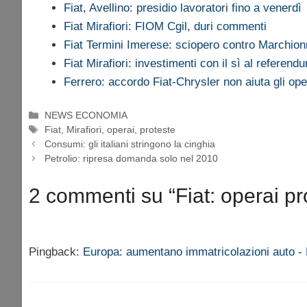
Fiat, Avellino: presidio lavoratori fino a venerdì
Fiat Mirafiori: FIOM Cgil, duri commenti
Fiat Termini Imerese: sciopero contro Marchio
Fiat Mirafiori: investimenti con il sì al referend
Ferrero: accordo Fiat-Chrysler non aiuta gli oper
Categorie
NEWS ECONOMIA
Tag
Fiat
,
Mirafiori
,
operai
,
proteste
Consumi: gli italiani stringono la cinghia
Petrolio: ripresa domanda solo nel 2010
2 commenti su “Fiat: operai pro
Pingback:
Europa: aumentano immatricolazioni auto - 