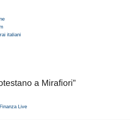
nne
um
ai italiani
testano a Mirafiori”
Finanza Live