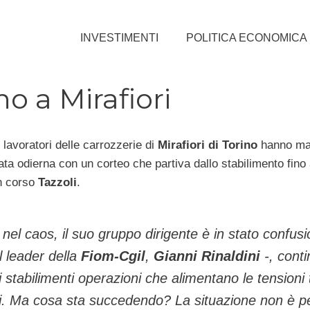
INVESTIMENTI
POLITICA ECONOMICA
no a Mirafiori
 lavoratori delle carrozzerie di
Mirafiori di Torino
hanno man
ata odierna con un corteo che partiva dallo stabilimento fino
 in corso
Tazzoli
.
nel caos, il suo gruppo dirigente è in stato confusi
l
leader
della
Fiom-Cgil
,
Gianni Rinaldini
-, conti
i stabilimenti operazioni che alimentano le tensioni t
ri. Ma cosa sta succedendo? La situazione non è p