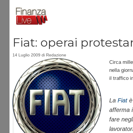
Vai
al
contenuto
Fiat: operai protesta
14 Luglio 2009
di
Redazione
Circa mille
nella giorn
il traffico
La
Fiat
è 
afferma i
fare negl
lavorato