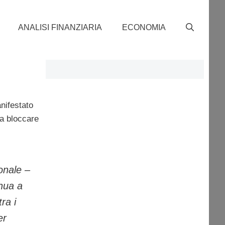
ANALISI FINANZIARIA
ECONOMIA
ifestato
 a bloccare
onale –
nua a
ra i
er