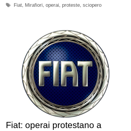
Tag
Fiat
,
Mirafiori
,
operai
,
proteste
,
sciopero
Fiat: operai protestano a