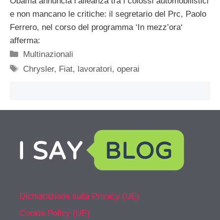
Obama annuncia l’alleanza tra i colossi automobilistici
e non mancano le critiche: il segretario del Prc, Paolo
Ferrero, nel corso del programma ‘In mezz’ora‘
afferma:
Categorie
Multinazionali
Tag
Chrysler
,
Fiat
,
lavoratori
,
operai
Dichiarazione sulla Privacy (UE)
Cookie Policy (UE)