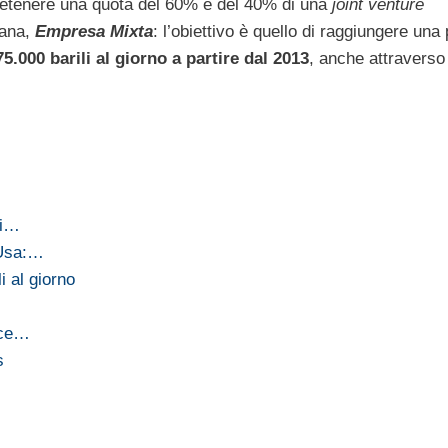
etenere una quota del 60% e del 40% di una
joint venture
ana,
Empresa Mixta
: l’obiettivo è quello di raggiungere una
75.000 barili al giorno a partire dal 2013
, anche attraverso 
di…
 Usa:…
i al giorno
isce…
s