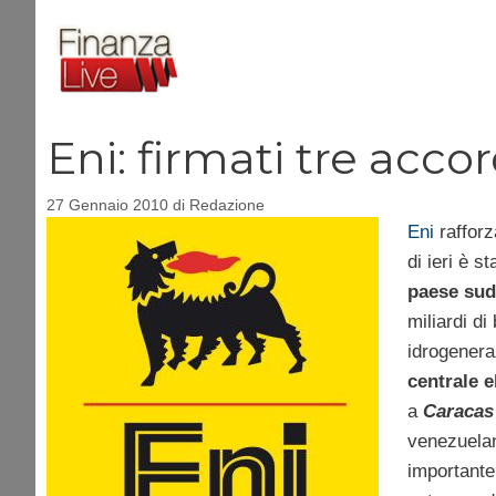
Vai
al
contenuto
Eni: firmati tre acco
27 Gennaio 2010
di
Redazione
Eni
rafforz
di ieri è s
paese su
miliardi di 
idrogeneraz
centrale e
a
Caracas
venezuela
importante