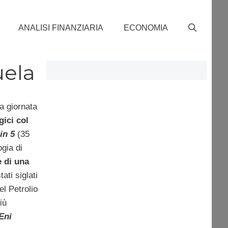
ANALISI FINANZIARIA
ECONOMIA
uela
la giornata
gici col
in 5
(35
gia di
 di una
ati siglati
el Petrolio
iù
Eni