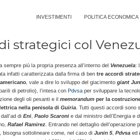
INVESTIMENTI
POLITICA ECONOMICA
rdi strategici col Venez
a sempre più la propria presenza all’interno del
Venezuela
: 
tata infatti caratterizzata dalla firma di ben
tre accordi strate
damericano
, vale a dire lo sviluppo del giacimento
giant Jun
barili di petrolio), l’intesa con
Pdvsa
per sviluppare la tecnolo
ione degli oli pesanti e il
memorandum
per la costruzione
lettrica nella penisola di
Guiria
. Tutti questi accordi sono st
dall’ad di
Eni
,
Paolo Scaroni
e dal ministro dell’Energia e d
no,
Rafael Ramirez
. Entrando nel dettaglio dell’operazione p
, bisogna sottolineare come, nel caso di
Junin 5
,
Pdvsa
ed