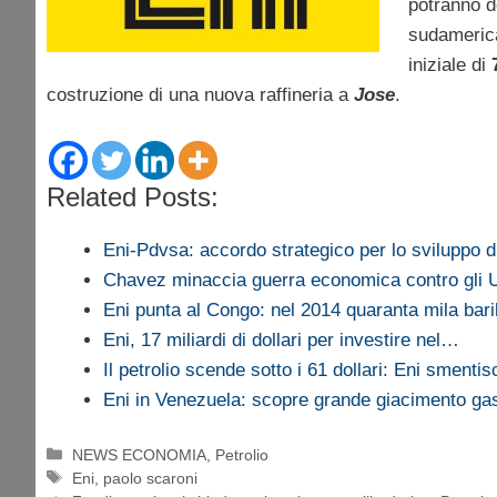
potranno d
sudameric
iniziale di
costruzione di una nuova raffineria a
Jose
.
Related Posts:
Eni-Pdvsa: accordo strategico per lo sviluppo 
Chavez minaccia guerra economica contro gli
Eni punta al Congo: nel 2014 quaranta mila baril
Eni, 17 miliardi di dollari per investire nel…
Il petrolio scende sotto i 61 dollari: Eni sment
Eni in Venezuela: scopre grande giacimento ga
Categorie
NEWS ECONOMIA
,
Petrolio
Tag
Eni
,
paolo scaroni