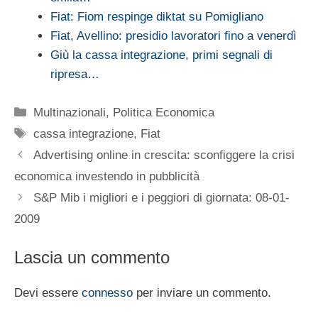
Fiat: Fiom respinge diktat su Pomigliano
Fiat, Avellino: presidio lavoratori fino a venerdì
Giù la cassa integrazione, primi segnali di
ripresa…
Categorie
Multinazionali
,
Politica Economica
Tag
cassa integrazione
,
Fiat
Advertising online in crescita: sconfiggere la crisi
economica investendo in pubblicità
S&P Mib i migliori e i peggiori di giornata: 08-01-
2009
Lascia un commento
Devi essere
connesso
per inviare un commento.