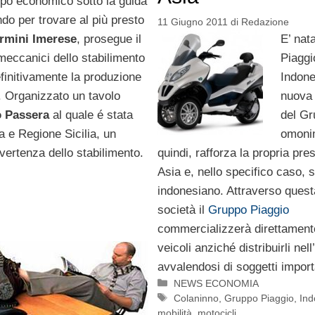
uppo economico sotto la guida
do per trovare al più presto
11 Giugno 2011
di
Redazione
rmini Imerese
, prosegue il
E’ nat
eccanici dello stabilimento
Piaggi
finitivamente la produzione
Indone
. Organizzato un tavolo
nuova 
 Passera
al quale é stata
del G
lia e Regione Sicilia, un
omoni
vertenza dello stabilimento.
quindi, rafforza la propria pre
Asia e, nello specifico caso, 
indonesiano. Attraverso ques
società il
Gruppo Piaggio
commercializzerà direttamente
veicoli anziché distribuirli nell
avvalendosi di soggetti import
Categorie
NEWS ECONOMIA
Tag
Colaninno
,
Gruppo Piaggio
,
Ind
mobilità
,
motocicli