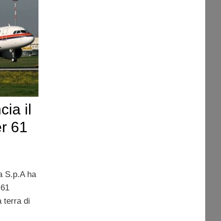
ia il
r 61
a S.p.A ha
 61
 terra di