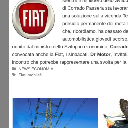
Mentre il ministero dello Svil
di Corrado Passera sta lavoran
una soluzione sulla vicenda
Te
presidio permanente dei metalm
che, ricordiamo, ha cessato de
automobilistica giovedì scorso
riunito dal ministro dello Sviluppo economico,
Corrado
convocata anche la Fiat, i sindacati,
Dr Motor
, Invita
incontro che potrebbe rappresentare una svolta per la 
Categorie
NEWS ECONOMIA
Tag
Fiat
,
mobilità