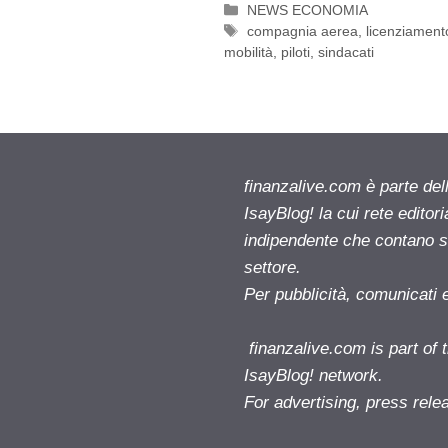
Categorie
NEWS ECONOMIA
Tag
compagnia aerea
,
licenziament
mobilità
,
piloti
,
sindacati
finanzalive.com è parte d
IsayBlog! la cui rete editor
indipendente che contano su
settore.
Per pubblicità, comunicati 
finanzalive.com is part o
IsayBlog! network.
For advertising, press rele