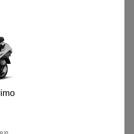
rimo
o in