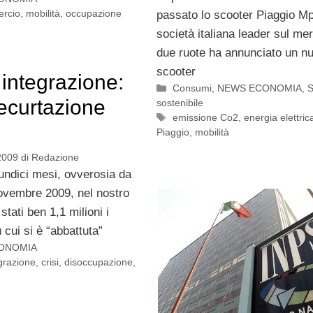
rcio
,
mobilità
,
occupazione
passato lo scooter Piaggio Mp
società italiana leader sul mer
due ruote ha annunciato un n
scooter
integrazione:
Categorie
Consumi
,
NEWS ECONOMIA
,
S
decurtazione
sostenibile
Tag
emissione Co2
,
energia elettric
Piaggio
,
mobilità
2009
di
Redazione
 undici mesi, ovverosia da
ovembre 2009, nel nostro
tati ben 1,1 milioni i
 cui si è “abbattuta”
ONOMIA
grazione
,
crisi
,
disoccupazione
,