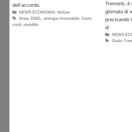
Tremonti, è 
dell’accordo.
giornata di 
Categorie
NEWS ECONOMIA
,
Notizie
Tag
Acea
,
ENEL
,
energia rinnovabile
,
fulvio
precisando l
conti
,
mobilità
di
Categorie
NEWS EC
Tag
Giulio Tre