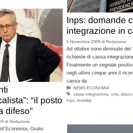
Inps: domande 
integrazione in c
5 Novembre 2009
di
Redazione
Ad ottobre sono diminuite del
richieste di cassa integrazion
Finalmente un segnale positiv
negli ultimi cinque anni il ricor
cassa da
ti
Categorie
NEWS ECONOMIA
Tag
cassa integrazione
,
crisi
,
disoc
alista”: “il posto
Inps
,
mobilità
a difeso”
09
di
Redazione
dell’Economia, Giulio