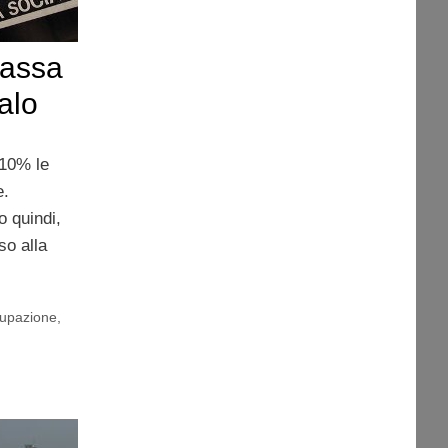
cassa
alo
 10% le
e.
o quindi,
so alla
cupazione
,