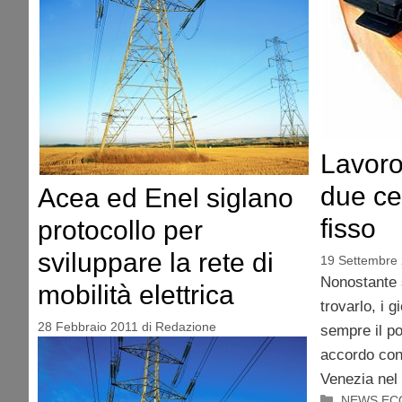
Lavoro
due ce
Acea ed Enel siglano
fisso
protocollo per
sviluppare la rete di
19 Settembre
Nonostante s
mobilità elettrica
trovarlo, i g
28 Febbraio 2011
di
Redazione
sempre il po
accordo con
Venezia nel
Categorie
NEWS EC