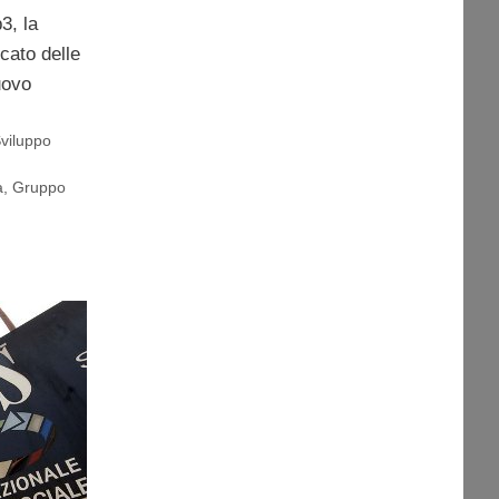
3, la
cato delle
uovo
viluppo
a
,
Gruppo