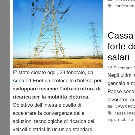
Tag
confcomme
Cassa 
forte 
salari
13 Dicembre 
E’ stato siglato oggi, 28 febbraio, da
Negli ultimi
Acea
ed
Enel
un protocollo d’intesa
per
gennaio a n
sviluppare insieme l’infrastruttura di
Paese sono s
ricarica per la mobilità elettrica
.
lavoratori su
Obiettivo dell’intesa è quello di
Categorie
NEWS EC
accelerare la convergenza delle
Tag
cassa inte
Inps
,
mobilità
soluzioni tecnologiche di ricarica dei
veicoli elettrici in un unico standard