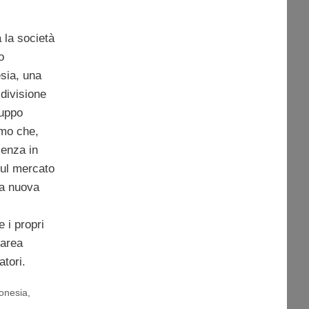
a la società
o
sia, una
divisione
ruppo
mo che,
senza in
sul mercato
ta nuova
 i propri
’area
atori.
onesia
,