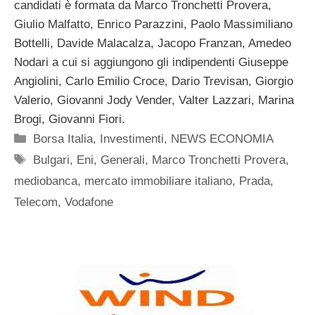
candidati è formata da Marco Tronchetti Provera,
Giulio Malfatto, Enrico Parazzini, Paolo Massimiliano
Bottelli, Davide Malacalza, Jacopo Franzan, Amedeo
Nodari a cui si aggiungono gli indipendenti Giuseppe
Angiolini, Carlo Emilio Croce, Dario Trevisan, Giorgio
Valerio, Giovanni Jody Vender, Valter Lazzari, Marina
Brogi, Giovanni Fiori.
Categorie
Borsa Italia
,
Investimenti
,
NEWS ECONOMIA
Tag
Bulgari
,
Eni
,
Generali
,
Marco Tronchetti Provera
,
mediobanca
,
mercato immobiliare italiano
,
Prada
,
Telecom
,
Vodafone