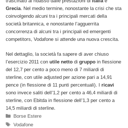
trascinato al ribasso dalle prestazioni di
Italia
e
Grecia
. Nel medio termine, nonostante la crisi che sta
coinvolgendo alcuni tra i principali mercati della
società britannica, e nonostante l’agguerrita
concorrenza di alcuni tra i principali ed emergenti
competitors, Vodafone si attende una nuova crescita.
Nel dettaglio, la società fa sapere di aver chiuso
l’esercizio 2011 con
utile netto
di
gruppo
in flessione
del 12,7 per cento a poco meno di 7 miliardi di
sterline, con utile adjusted per azione pari a 14,91
pence (in flessione di 11 punti percentuali). I
ricavi
sono invece saliti dell’1,2 per cento a 46,4 miliardi di
sterline, con Ebitda in flessione dell’1,3 per cento a
14,5 miliardi di sterline.
Categorie
Borse Estere
Tag
Vodafone