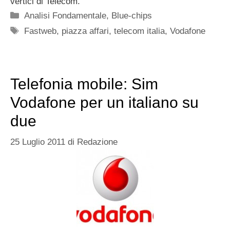
vertici di Telecom.
Categorie
Analisi Fondamentale
,
Blue-chips
Tag
Fastweb
,
piazza affari
,
telecom italia
,
Vodafone
Telefonia mobile: Sim
Vodafone per un italiano su
due
25 Luglio 2011
di
Redazione