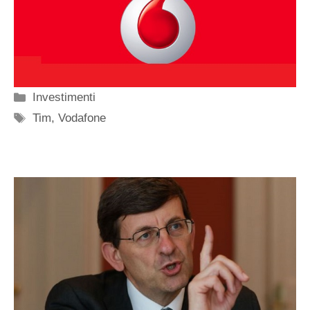
Categorie
Investimenti
Tag
Tim
,
Vodafone