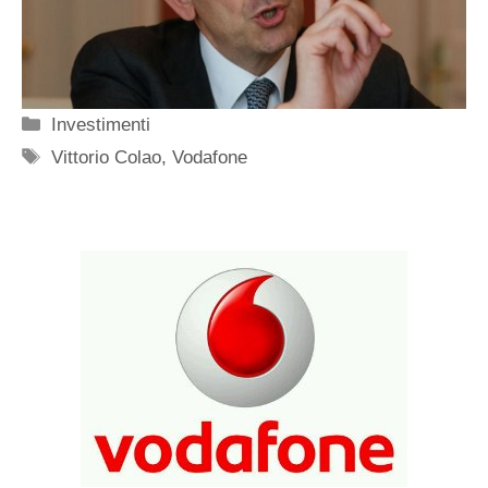
Categorie
Investimenti
Tag
Vittorio Colao
,
Vodafone