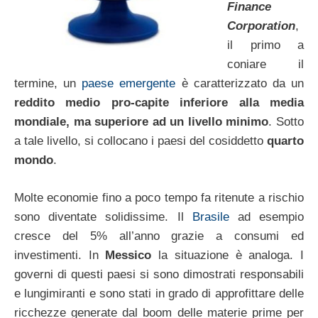
Finance
Corporation
,
il primo a
coniare il
termine, un
paese emergente
è caratterizzato da un
reddito medio pro-capite inferiore alla media
mondiale, ma superiore ad un livello minimo
. Sotto
a tale livello, si collocano i paesi del cosiddetto
quarto
mondo
.
Molte economie fino a poco tempo fa ritenute a rischio
sono diventate solidissime. Il
Brasile
ad esempio
cresce del 5% all’anno grazie a consumi ed
investimenti. In
Messico
la situazione è analoga. I
governi di questi paesi si sono dimostrati responsabili
e lungimiranti e sono stati in grado di approfittare delle
ricchezze generate dal boom delle materie prime per