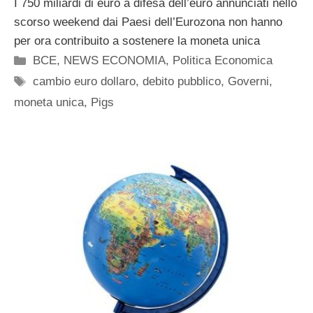
I 750 miliardi di euro a difesa dell’euro annunciati nello
scorso weekend dai Paesi dell’Eurozona non hanno
per ora contribuito a sostenere la moneta unica
Categorie
BCE
,
NEWS ECONOMIA
,
Politica Economica
Tag
cambio euro dollaro
,
debito pubblico
,
Governi
,
moneta unica
,
Pigs