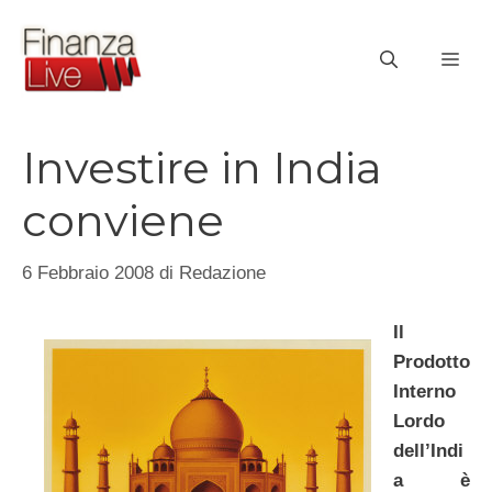
Vai
al
ME
contenuto
Investire in India
conviene
6 Febbraio 2008
di
Redazione
Il
Prodotto
Interno
Lordo
dell’Indi
a è