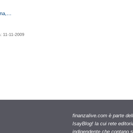
Cina,…
a: 11-11-2009
finanzalive.com è parte d
IsayBlog! la cui rete editor
indipendente che contano su