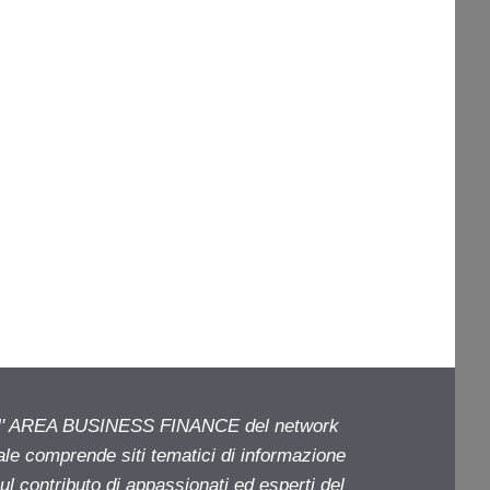
ell' AREA BUSINESS FINANCE del network
iale comprende siti tematici di informazione
l contributo di appassionati ed esperti del