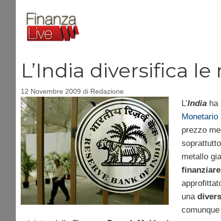
Vai
al
contenuto
L’India diversifica le
12 Novembre 2009
di
Redazione
L’
India
ha 
Monetario 
prezzo me
soprattutt
metallo gi
finanziare
approfitta
una
divers
comunque c