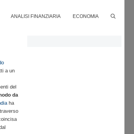
ANALISI FINANZIARIA
ECONOMIA
do
ti a un
enti del
modo da
ndia
ha
ttraverso
coincisa
dal