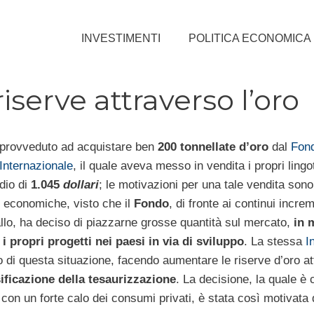
INVESTIMENTI
POLITICA ECONOMICA
 riserve attraverso l’oro
provveduto ad acquistare ben
200 tonnellate d’oro
dal
Fon
Internazionale
, il quale aveva messo in vendita i propri lingot
dio di
1.045
dollari
; le motivazioni per una tale vendita sono
o economiche, visto che il
Fondo
, di fronte ai continui increm
allo, ha deciso di piazzarne grosse quantità sul mercato,
in 
 i propri progetti nei paesi in via di sviluppo
. La stessa
I
to di questa situazione, facendo aumentare le riserve d’oro a
ificazione della tesaurizzazione
. La decisione, la quale è 
on un forte calo dei consumi privati, è stata così motivata 