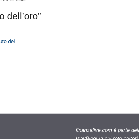
 dell’oro”
uto del
finanzalive.com è parte d
IsayBlog! la cui rete editor