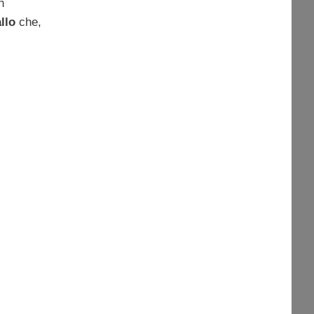
n
llo
che,