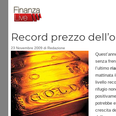
Vai
al
contenuto
Record prezzo dell’o
23 Novembre 2009
di
Redazione
Quest’anno
senza freni
l’ultimo
ria
mattinata i
livello rec
rifugio non
positivame
potrebbe es
crescita d