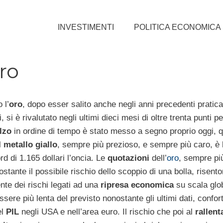
INVESTIMENTI
POLITICA ECONOMICA
ro
 l’
oro
, dopo esser salito anche negli anni precedenti prati
, si è rivalutato negli ultimi dieci mesi di oltre trenta punti pe
lzo
in ordine di tempo è stato messo a segno proprio oggi, 
l
metallo giallo
, sempre più prezioso, e sempre più caro, è 
ord di 1.165 dollari l’oncia. Le
quotazioni
dell’
oro
, sempre pi
ostante il possibile rischio dello scoppio di una bolla, risent
nte dei rischi legati ad una
ripresa economica
su scala glo
sere più lenta del previsto nonostante gli ultimi dati, confort
el
PIL
negli USA e nell’area euro. Il rischio che poi al
rallen