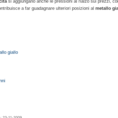
cita
si aggiungano anche le pressioni al rialzo sui prezzi, co
ntribuisce a far guadagnare ulteriori posizioni al
metallo gia
llo giallo
nni
ta: 23-11-2009