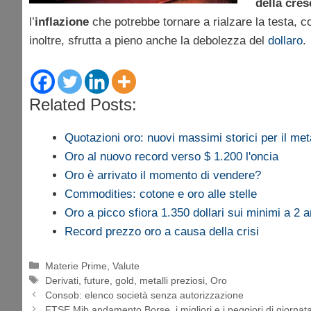
della cres
l’
inflazione
che potrebbe tornare a rialzare la testa, co
inoltre, sfrutta a pieno anche la debolezza del
dollaro
.
Related Posts:
Quotazioni oro: nuovi massimi storici per il meta
Oro al nuovo record verso $ 1.200 l'oncia
Oro è arrivato il momento di vendere?
Commodities: cotone e oro alle stelle
Oro a picco sfiora 1.350 dollari sui minimi a 2 a
Record prezzo oro a causa della crisi
Categorie
Materie Prime
,
Valute
Tag
Derivati
,
future
,
gold
,
metalli preziosi
,
Oro
Consob: elenco società senza autorizzazione
FTSE Mib andamento Borse, i migliori e i peggiori di giorna