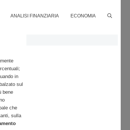
ANALISI FINANZIARIA
ECONOMIA
camente
rcentuali;
quando in
balzato sul
ù bene
ono
bale che
anti, sulla
tamento