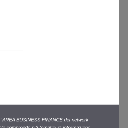
ell' AREA BUSINESS FINANCE del network
iale comprende siti tematici di informazione